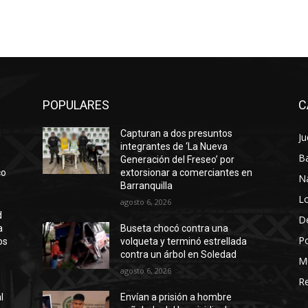
POPULARES
C
l
Capturan a dos presuntos
Ju
integrantes de ‘La Nueva
Ba
Generación del Freseo’ por
co
extorsionar a comerciantes en
N
Barranquilla
Lo
agosto 6, 2026
d
D
a
Buseta chocó contra una
Po
os
volqueta y terminó estrellada
contra un árbol en Soledad
M
agosto 6, 2026
Re
l
Envían a prisión a hombre