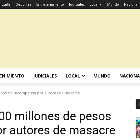
nquilla
Deportes
Entretenimiento
Judiciales
Local
Mundo
Nacional
ENIMIENTO
JUDICIALES
LOCAL
MUNDO
NACIONA
esos de recompensa por autores de masacre...
00 millones de pesos
r autores de masacre