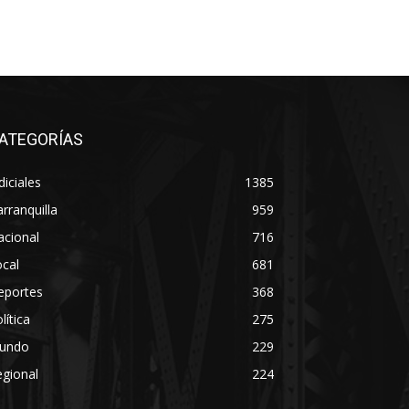
ATEGORÍAS
diciales
1385
rranquilla
959
acional
716
cal
681
eportes
368
lítica
275
undo
229
gional
224