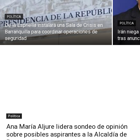
POLÍTICA
POLÍTICA
De la Espriella instalará una Sala de Crisis en
Barranquilla para coordinar operaciones de
Irán nieg
seguridad
tras anun
Política
Ana María Aljure lidera sondeo de opinión
sobre posibles aspirantes a la Alcaldía de