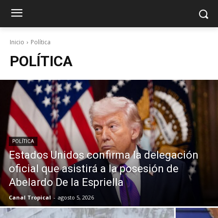
Inicio
Política
POLÍTICA
POLÍTICA
Estados Unidos confirma la delegación
oficial que asistirá a la posesión de
Abelardo De la Espriella
Canal Tropical
-
agosto 5, 2026