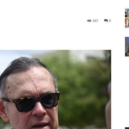
367
0