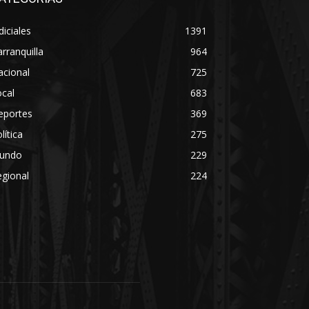
diciales
1391
rranquilla
964
acional
725
cal
683
eportes
369
lítica
275
undo
229
gional
224