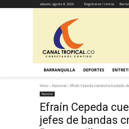
sábado, agosto 8, 2026
Registrarse / Unirse
Barran
BARRANQUILLA
DEPORTES
ENTRET
Inicio
Nacional
Efraín Cepeda cuestiona traslado de
Nacional
Efraín Cepeda cue
jefes de bandas c