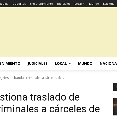
quilla
Deportes
Entretenimiento
Judiciales
Local
Mundo
Nacional
ENIMIENTO
JUDICIALES
LOCAL
MUNDO
NACIONA
 jefes de bandas criminales a cárceles de...
stiona traslado de
riminales a cárceles de