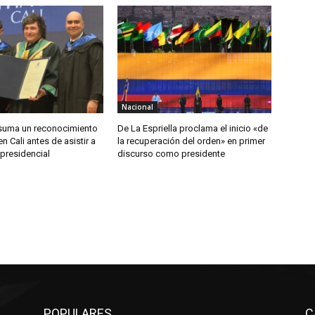
Nacional
i suma un reconocimiento
De La Espriella proclama el inicio «de
 Cali antes de asistir a
la recuperación del orden» en primer
presidencial
discurso como presidente
POPULARES
C