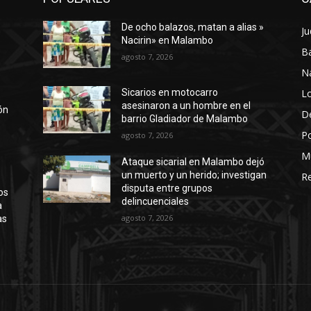
De ocho balazos, matan a alias »
Ju
a
Nacirin» en Malambo
Ba
agosto 7, 2026
N
Lo
Sicarios en motocarro
asesinaron a un hombre en el
ión
D
barrio Gladiador de Malambo
Po
agosto 7, 2026
M
Ataque sicarial en Malambo dejó
un muerto y un herido; investigan
Re
disputa entre grupos
os
delincuenciales
a
agosto 7, 2026
as