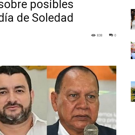
 sobre posibles
ldía de Soledad
838
0