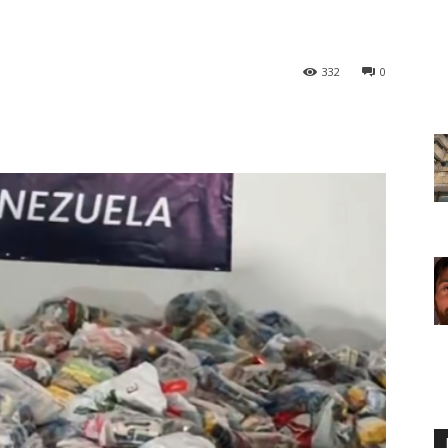
332
0