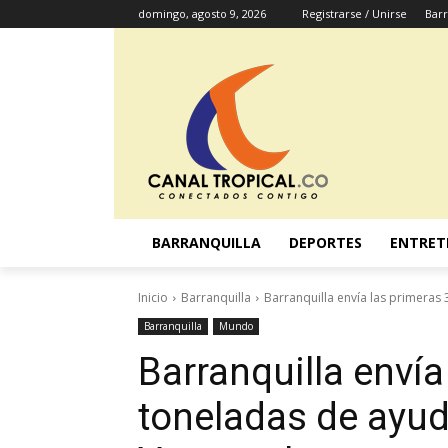
domingo, agosto 9, 2026
Registrarse / Unirse
Barr
BARRANQUILLA
DEPORTES
ENTRET
Inicio
Barranquilla
Barranquilla envía las primeras
Barranquilla
Mundo
Barranquilla envía
toneladas de ayud