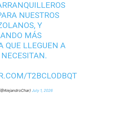
BARRANQUILLEROS
PARA NUESTROS
OLANOS, Y
IANDO MÁS
A QUE LLEGUEN A
 NECESITAN.
ER.COM/T2BCLODBQT
 (@AlejandroChar)
July 1, 2026