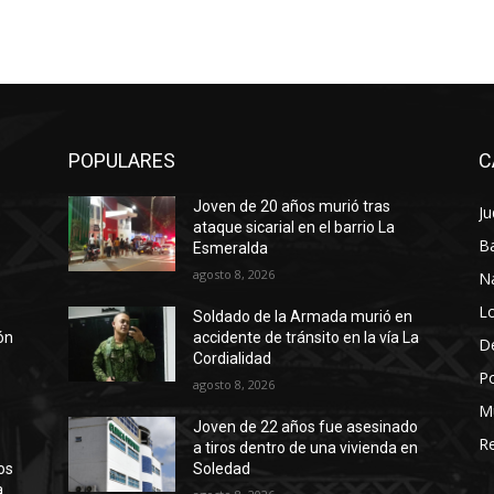
POPULARES
C
Joven de 20 años murió tras
Ju
a
ataque sicarial en el barrio La
Ba
Esmeralda
agosto 8, 2026
N
Lo
Soldado de la Armada murió en
ión
accidente de tránsito en la vía La
D
Cordialidad
Po
agosto 8, 2026
M
Joven de 22 años fue asesinado
Re
a tiros dentro de una vivienda en
os
Soledad
a