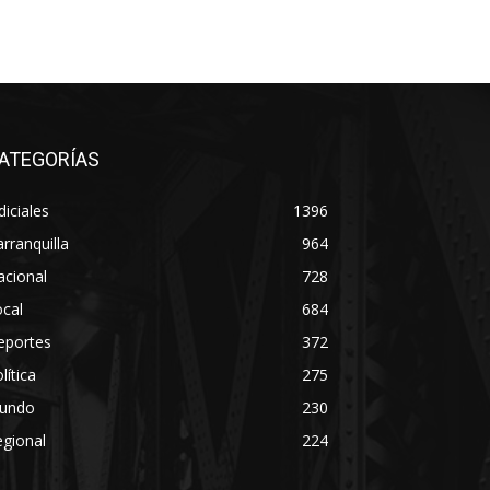
ATEGORÍAS
diciales
1396
rranquilla
964
acional
728
cal
684
eportes
372
lítica
275
undo
230
gional
224