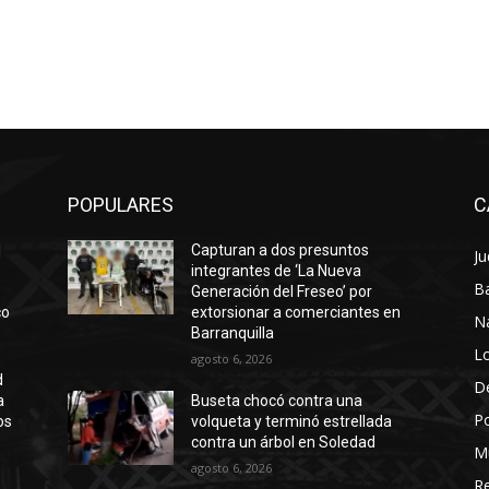
POPULARES
C
l
Capturan a dos presuntos
Ju
integrantes de ‘La Nueva
Ba
Generación del Freseo’ por
co
extorsionar a comerciantes en
N
Barranquilla
Lo
agosto 6, 2026
d
D
a
Buseta chocó contra una
Po
os
volqueta y terminó estrellada
contra un árbol en Soledad
M
agosto 6, 2026
Re