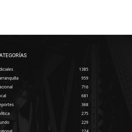
ATEGORÍAS
diciales
1385
rranquilla
959
acional
716
cal
681
eportes
368
lítica
275
undo
229
gional
224