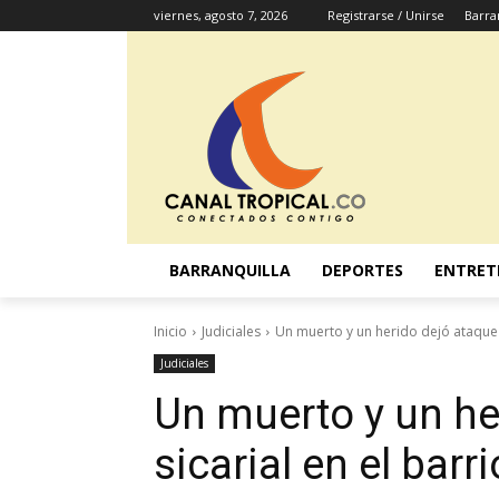
viernes, agosto 7, 2026
Registrarse / Unirse
Barra
BARRANQUILLA
DEPORTES
ENTRET
Inicio
Judiciales
Un muerto y un herido dejó ataque si
Judiciales
Un muerto y un he
sicarial en el barr