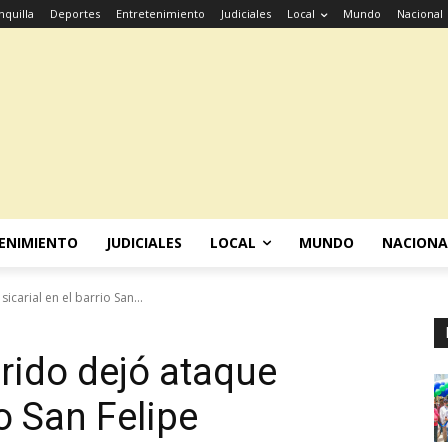
nquilla
Deportes
Entretenimiento
Judiciales
Local
Mundo
Nacional
ENIMIENTO
JUDICIALES
LOCAL
MUNDO
NACIONA
carial en el barrio San...
rido dejó ataque
io San Felipe