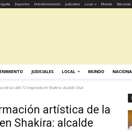
nquilla
Deportes
Entretenimiento
Judiciales
Local
Mundo
Nacional
ENIMIENTO
JUDICIALES
LOCAL
MUNDO
NACIONA
a de la calle 72 inspirada en Shakira: alcalde Char
mación artística de la
 en Shakira: alcalde