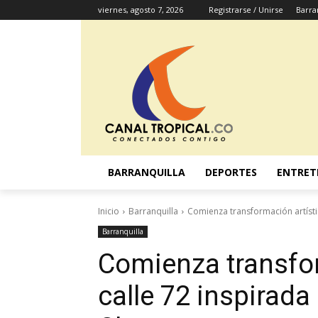
viernes, agosto 7, 2026
Registrarse / Unirse
Barra
BARRANQUILLA
DEPORTES
ENTRET
Inicio
Barranquilla
Comienza transformación artístic
Barranquilla
Comienza transfor
calle 72 inspirada