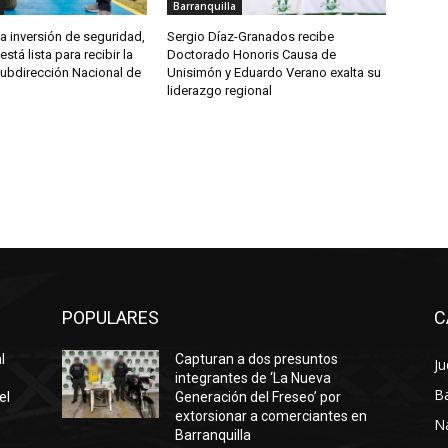
Barranquilla
ca inversión de seguridad,
Sergio Díaz-Granados recibe
está lista para recibir la
Doctorado Honoris Causa de
Subdirección Nacional de
Unisimón y Eduardo Verano exalta su
liderazgo regional
POPULARES
C
l
Capturan a dos presuntos
Ju
integrantes de ‘La Nueva
Ba
el
Generación del Freseo’ por
extorsionar a comerciantes en
N
Barranquilla