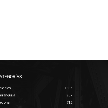
ATEGORÍAS
diciales
1385
rranquilla
957
acional
715