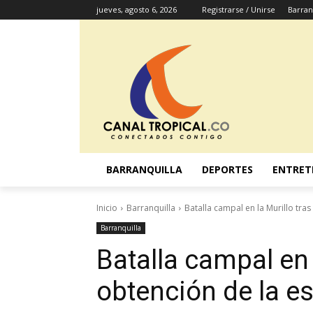
jueves, agosto 6, 2026
Registrarse / Unirse
Barran
BARRANQUILLA
DEPORTES
ENTRET
Inicio
Barranquilla
Batalla campal en la Murillo tras 
Barranquilla
Batalla campal en l
obtención de la es