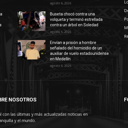
Lo
agosto 6, 2026
D
ta
Buseta chocó contra una
Po
volqueta y terminó estrellada
a
contra un árbol en Soledad
M
agosto 6, 2026
Re
Envían a prisión a hombre
señalado del homicidio de un
auxiliar de vuelo estadounidense
en Medellín
agosto 6, 2026
BRE NOSOTROS
F
l con las últimas y más actualizadas noticias en
anquilla y el mundo.