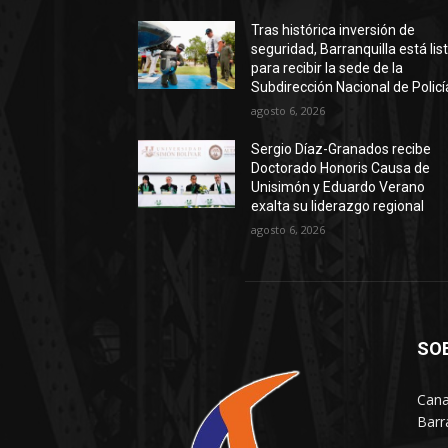
Tras histórica inversión de
seguridad, Barranquilla está lis
para recibir la sede de la
Subdirección Nacional de Policí
agosto 6, 2026
Sergio Díaz-Granados recibe
Doctorado Honoris Causa de
Unisimón y Eduardo Verano
exalta su liderazgo regional
agosto 6, 2026
SO
Cana
Barr