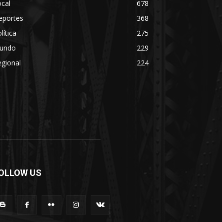
cal
678
eportes
368
lítica
275
undo
229
gional
224
OLLOW US