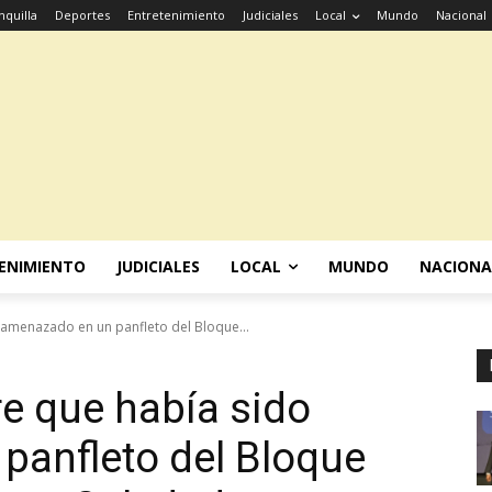
nquilla
Deportes
Entretenimiento
Judiciales
Local
Mundo
Nacional
ENIMIENTO
JUDICIALES
LOCAL
MUNDO
NACIONA
amenazado en un panfleto del Bloque...
e que había sido
panfleto del Bloque