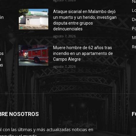
N
Lo
Ataque sicarial en Malambo dejó
ión
un muerto y un herido; investigan
D
disputa entre grupos
Po
delincuenciales
agosto 7, 2026
M
Re
Muere hombre de 62 años tras
os
incendio en un apartamento de
a
Campo Alegre
as
agosto 7, 2026
BRE NOSOTROS
F
l con las últimas y más actualizadas noticias en