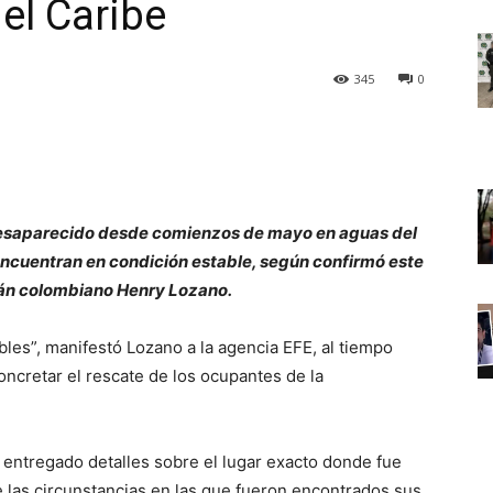
el Caribe
345
0
, desaparecido desde comienzos de mayo en aguas del
 encuentran en condición estable, según confirmó este
án colombiano Henry Lozano.
les”, manifestó Lozano a la agencia EFE, al tiempo
oncretar el rescate de los ocupantes de la
entregado detalles sobre el lugar exacto donde fue
e las circunstancias en las que fueron encontrados sus