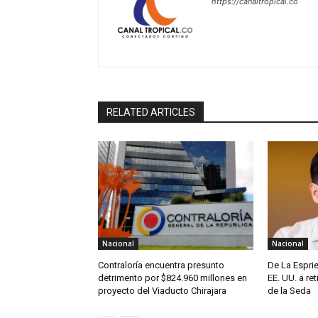
https://canaltropical.co
RELATED ARTICLES
Nacional
Nacional
Contraloría encuentra presunto
De La Espri
detrimento por $824.960 millones en
EE. UU. a re
proyecto del Viaducto Chirajara
de la Seda