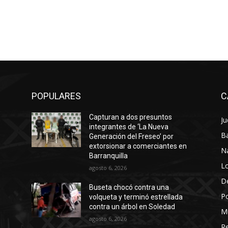
POPULARES
C
Capturan a dos presuntos
Ju
integrantes de ‘La Nueva
Ba
Generación del Freseo’ por
extorsionar a comerciantes en
N
Barranquilla
Lo
agosto 6, 2026
D
Buseta chocó contra una
Po
volqueta y terminó estrellada
contra un árbol en Soledad
M
agosto 6, 2026
Re