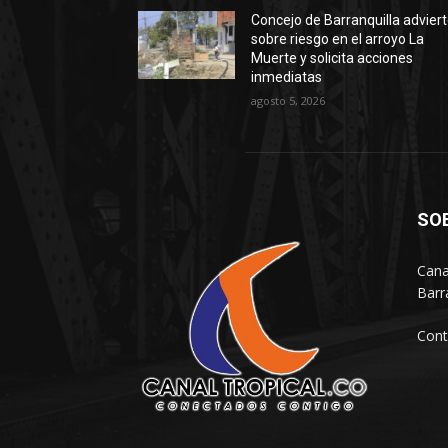
Concejo de Barranquilla advier
sobre riesgo en el arroyo La
Muerte y solicita acciones
inmediatas
agosto 5, 2026
SO
Cana
Barr
Cont