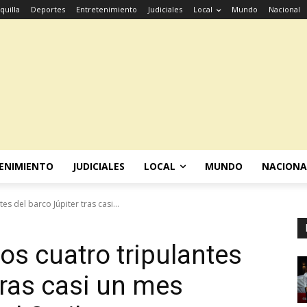
quilla
Deportes
Entretenimiento
Judiciales
Local
Mundo
Nacional
ENIMIENTO
JUDICIALES
LOCAL
MUNDO
NACIONA
es del barco Júpiter tras casi...
los cuatro tripulantes
tras casi un mes