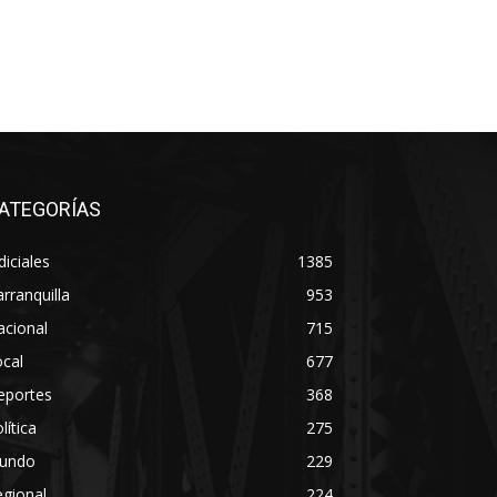
ATEGORÍAS
diciales
1385
rranquilla
953
acional
715
cal
677
eportes
368
lítica
275
undo
229
gional
224