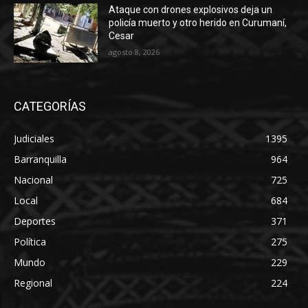
Ataque con drones explosivos deja un
policía muerto y otro herido en Curumaní,
Cesar
agosto 8, 2026
CATEGORÍAS
Judiciales
1395
Barranquilla
964
Nacional
725
Local
684
Deportes
371
Política
275
Mundo
229
Regional
224