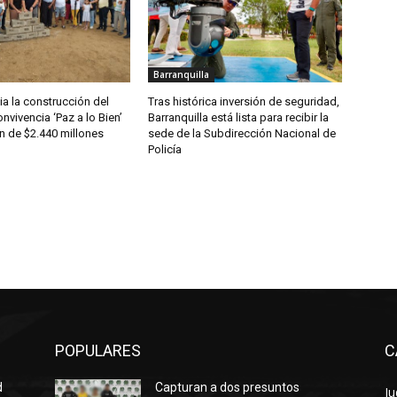
Barranquilla
ia la construcción del
Tras histórica inversión de seguridad,
nvivencia ‘Paz a lo Bien’
Barranquilla está lista para recibir la
n de $2.440 millones
sede de la Subdirección Nacional de
Policía
POPULARES
C
d
Capturan a dos presuntos
Ju