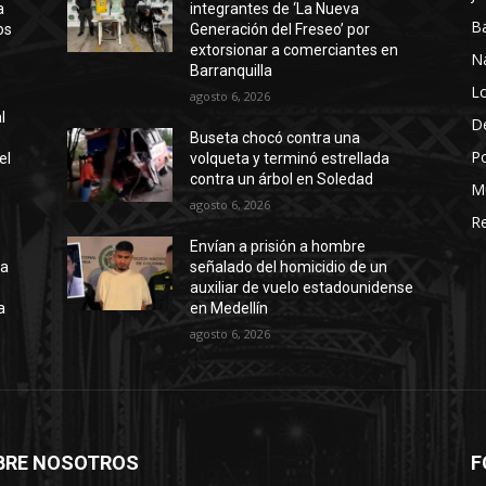
a
integrantes de ‘La Nueva
Ba
os
Generación del Freseo’ por
extorsionar a comerciantes en
N
Barranquilla
Lo
agosto 6, 2026
l
D
Buseta chocó contra una
Po
el
volqueta y terminó estrellada
contra un árbol en Soledad
M
agosto 6, 2026
Re
Envían a prisión a hombre
ta
señalado del homicidio de un
auxiliar de vuelo estadounidense
a
en Medellín
agosto 6, 2026
BRE NOSOTROS
F