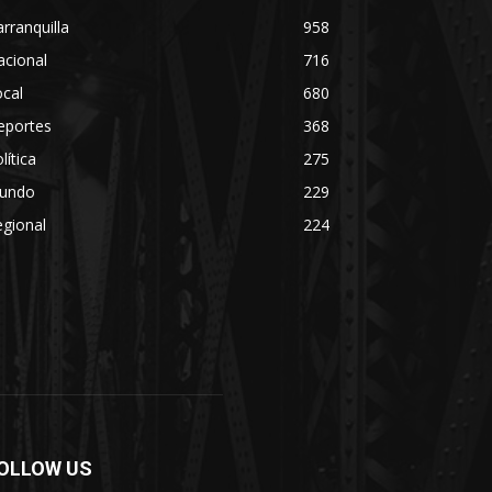
rranquilla
958
acional
716
cal
680
eportes
368
lítica
275
undo
229
gional
224
OLLOW US