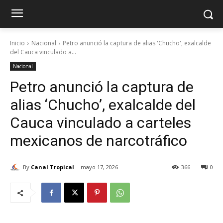
Inicio
Nacional
Petro anunció la captura de alias 'Chucho', exalcalde
del Cauca vinculado a...
Nacional
Petro anunció la captura de
alias ‘Chucho’, exalcalde del
Cauca vinculado a carteles
mexicanos de narcotráfico
By
Canal Tropical
mayo 17, 2026
366
0