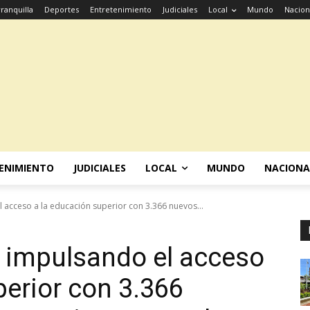
ranquilla
Deportes
Entretenimiento
Judiciales
Local
Mundo
Nacion
ENIMIENTO
JUDICIALES
LOCAL
MUNDO
NACIONA
l acceso a la educación superior con 3.366 nuevos...
e impulsando el acceso
perior con 3.366