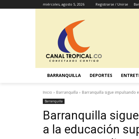
miércoles, agosto 5, 2026
Registrarse / Unirse
Bar
BARRANQUILLA
DEPORTES
ENTRET
Inicio
Barranquilla
Barranquilla sigue impulsando e
Barranquilla
Barranquilla sigu
a la educación su