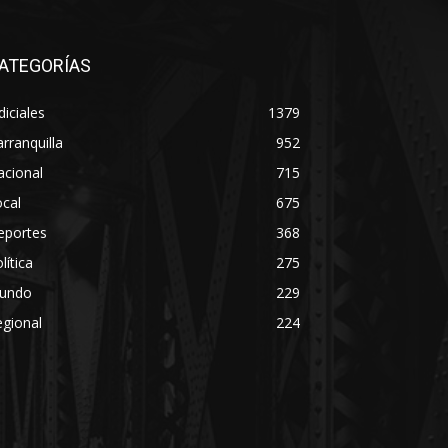
ATEGORÍAS
diciales
1379
rranquilla
952
acional
715
cal
675
eportes
368
lítica
275
undo
229
gional
224