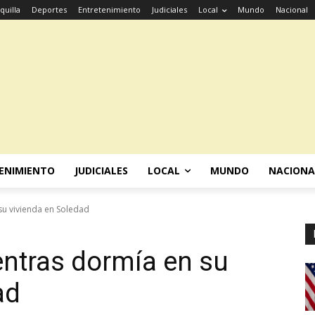
quilla
Deportes
Entretenimiento
Judiciales
Local
Mundo
Nacional
ENIMIENTO
JUDICIALES
LOCAL
MUNDO
NACIONA
su vivienda en Soledad
ntras dormía en su
ad