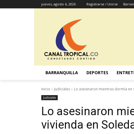
jueves, agosto 6, 2026
Registrarse / Unirse
Barran
BARRANQUILLA
DEPORTES
ENTRET
Inicio
Judiciales
Lo asesinaron mientras dormía en 
Judiciales
Lo asesinaron mie
vivienda en Soled