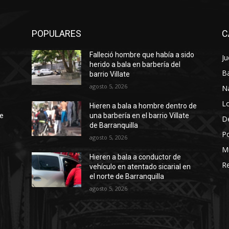
POPULARES
C
Falleció hombre que había a sido
Ju
herido a bala en barbería del
Ba
barrio Villate
agosto 5, 2026
N
Lo
Hieren a bala a hombre dentro de
te
una barbería en el barrio Villate
D
de Barranquilla
Po
agosto 5, 2026
M
Hieren a bala a conductor de
Re
vehículo en atentado sicarial en
el norte de Barranquilla
agosto 5, 2026