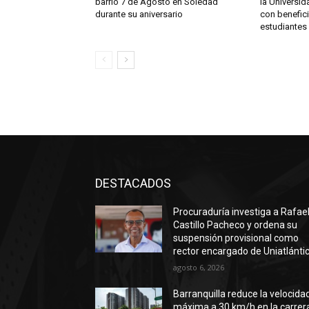
barrio 7 de Agosto en Soledad
la Universi
durante su aniversario
con benefic
estudiantes
DESTACADOS
Procuraduría investiga a Rafae
Castillo Pacheco y ordena su
suspensión provisional como
rector encargado de Uniatlánti
agosto 6, 2026
Barranquilla reduce la velocida
máxima a 30 km/h en la carrer