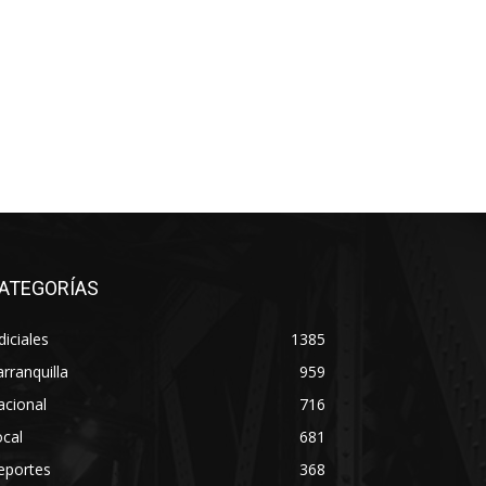
ATEGORÍAS
diciales
1385
rranquilla
959
acional
716
cal
681
eportes
368