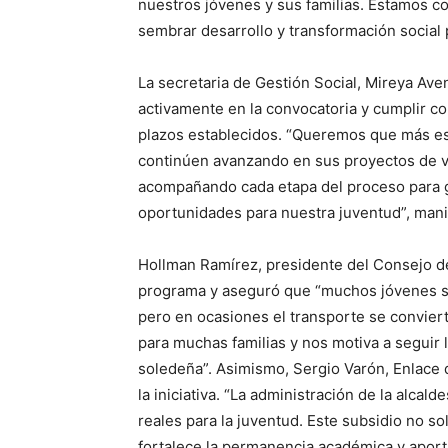
nuestros jóvenes y sus familias. Estamos c
sembrar desarrollo y transformación social p
La secretaria de Gestión Social, Mireya Aven
activamente en la convocatoria y cumplir c
plazos establecidos. “Queremos que más es
continúen avanzando en sus proyectos de vi
acompañando cada etapa del proceso para ga
oportunidades para nuestra juventud”, mani
Hollman Ramírez, presidente del Consejo de
programa y aseguró que “muchos jóvenes sue
pero en ocasiones el transporte se convierte
para muchas familias y nos motiva a seguir 
soledeña”. Asimismo, Sergio Varón, Enlace d
la iniciativa. “La administración de la alc
reales para la juventud. Este subsidio no 
fortalece la permanencia académica y aporta