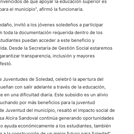
onvencidos de que apoyar la educación superior es
ara el municipio”, afirmó la funcionaria.
daño, invitó a los jóvenes soledeños a participar
on toda la documentación requerida dentro de los
tudiantes puedan acceder a este beneficio y
da. Desde la Secretaría de Gestión Social estaremos
rantizar transparencia, inclusión y mayores
festó.
 Juventudes de Soledad, celebró la apertura del
ñan con salir adelante a través de la educación,
 en una dificultad diaria. Este subsidio es un alivio
luchando por más beneficios para la juventud
e Juventud del municipio, resaltó el impacto social de
aldesa Alcira Sandoval continúa generando oportunidades
solo ayuda económicamente a los estudiantes, también
 a la construcción de un mejor futuro para Soledad”,