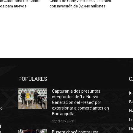
dad Autónoma del Caribe
Centro de Convivencia ‘Paz a lo Bien’
ios para nuevos
con inversión de $2.440 millones
POPULARES
C
l
Capturan a dos presuntos
Ju
integrantes de ‘La Nueva
Ba
Generación del Freseo’ por
co
extorsionar a comerciantes en
N
Barranquilla
Lo
agosto 6, 2026
d
D
a
Buseta chocó contra una