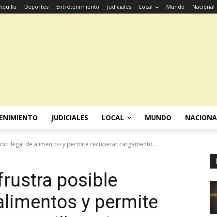
nquilla
Deportes
Entretenimiento
Judiciales
Local
Mundo
Nacional
ENIMIENTO
JUDICIALES
LOCAL
MUNDO
NACIONA
lado ilegal de alimentos y permite recuperar cargamento...
frustra posible
 alimentos y permite