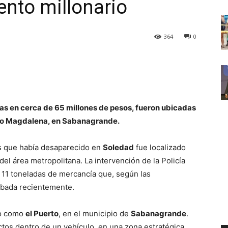
nto millonario
364
0
as en cerca de 65 millones de pesos, fueron ubicadas
 río Magdalena, en Sabanagrande.
s que había desaparecido en
Soledad
fue localizado
del área metropolitana. La intervención de la Policía
 11 toneladas de mercancía que, según las
obada recientemente.
do como
el Puerto
, en el municipio de
Sabanagrande
.
ctos dentro de un vehículo, en una zona estratégica