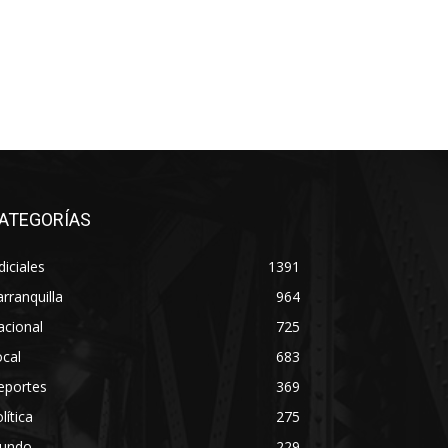
ATEGORÍAS
diciales
1391
rranquilla
964
acional
725
cal
683
eportes
369
lítica
275
undo
229