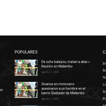
POPULARES
C
De ocho balazos, matan a alias »
Ju
a
Nacirin» en Malambo
Ba
agosto 7, 2026
N
Lo
Sicarios en motocarro
asesinaron a un hombre en el
ión
D
barrio Gladiador de Malambo
Po
agosto 7, 2026
M