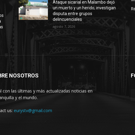
Ataque sicarial en Malambo dejó
un muerto y un herido; investigan
Re
disputa entre grupos
os
delincuenciales
a
agosto 7, 2026
as
BRE NOSOTROS
F
l con las últimas y más actualizadas noticias en
anquilla y el mundo.
act us:
eurystv@gmail.com