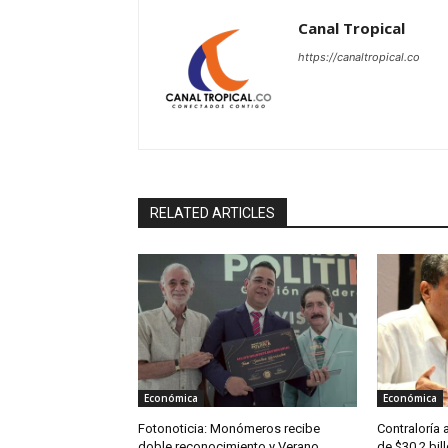
Canal Tropical
https://canaltropical.co
RELATED ARTICLES
Económica
Económica
Fotonoticia: Monómeros recibe
Contraloría 
doble reconocimiento y Verano
de $30,2 bil