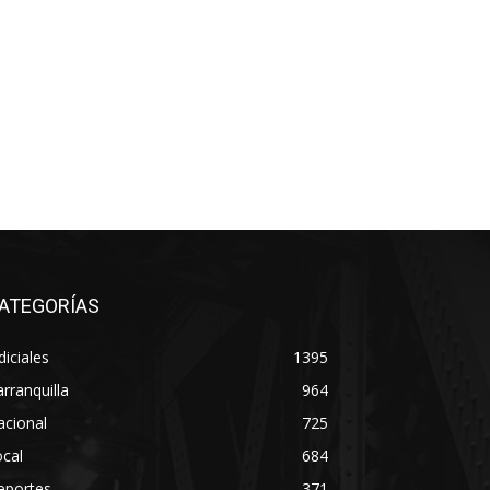
ATEGORÍAS
diciales
1395
rranquilla
964
acional
725
cal
684
eportes
371