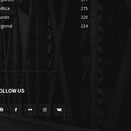
lítica
275
undo
229
gional
224
OLLOW US