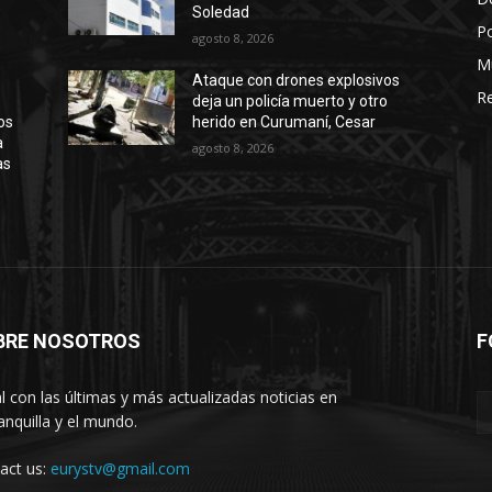
Soledad
Po
agosto 8, 2026
M
Ataque con drones explosivos
Re
deja un policía muerto y otro
os
herido en Curumaní, Cesar
a
agosto 8, 2026
as
BRE NOSOTROS
F
l con las últimas y más actualizadas noticias en
anquilla y el mundo.
act us:
eurystv@gmail.com