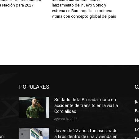
la Nación para 2027
lanzamiento del nuevo Sonic y
estrena en Barranquilla su primera
vitrina con concepto global del país
POPULARES
C
Soldado de la Armada murió en
Ju
a
accidente de tránsito en la vía La
Ba
Cordialidad
agosto 8, 2026
N
Lo
Joven de 22 años fue asesinado
ión
a tiros dentro de una vivienda en
D