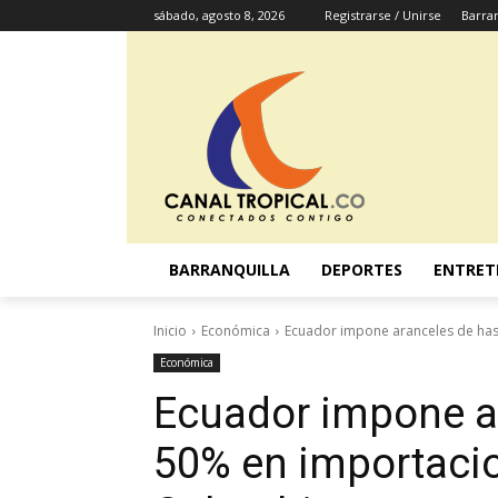
sábado, agosto 8, 2026
Registrarse / Unirse
Barran
BARRANQUILLA
DEPORTES
ENTRET
Inicio
Económica
Ecuador impone aranceles de has
Económica
Ecuador impone a
50% en importaci