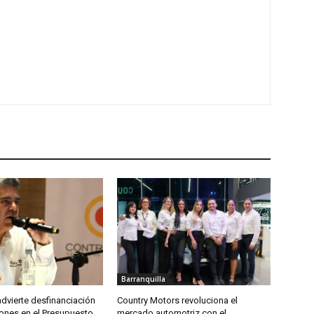
Barranquilla
advierte desfinanciación
Country Motors revoluciona el
lones en el Presupuesto
mercado automotriz con el