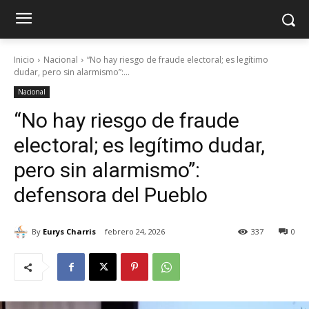
Inicio
Nacional
“No hay riesgo de fraude electoral; es legítimo
dudar, pero sin alarmismo”:...
Nacional
“No hay riesgo de fraude
electoral; es legítimo dudar,
pero sin alarmismo”:
defensora del Pueblo
By
Eurys Charris
febrero 24, 2026
337
0