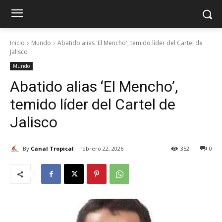
Inicio
Mundo
Abatido alias 'El Mencho', temido líder del Cartel de
Jalisco
Mundo
Abatido alias ‘El Mencho’,
temido líder del Cartel de
Jalisco
By
Canal Tropical
febrero 22, 2026
352
0