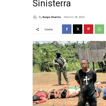
Sinisterra
By
Eurys Charris
febrero 18, 2026
Cuota