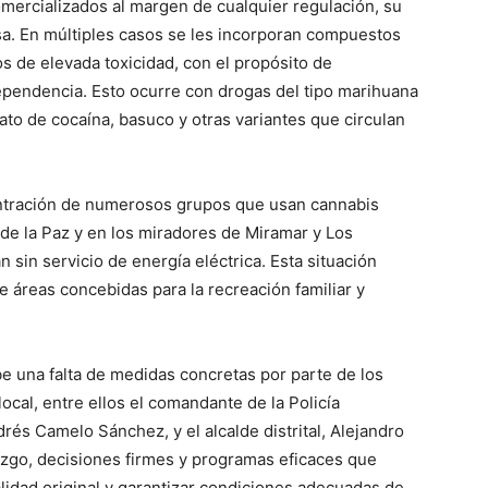
omercializados al margen de cualquier regulación, su
sa. En múltiples casos se les incorporan compuestos
cos de elevada toxicidad, con el propósito de
dependencia. Esto ocurre con drogas del tipo marihuana
rato de cocaína, basuco y otras variantes que circulan
centración de numerosos grupos que usan cannabis
 de la Paz y en los miradores de Miramar y Los
sin servicio de energía eléctrica. Esta situación
e áreas concebidas para la recreación familiar y
e una falta de medidas concretas por parte de los
ocal, entre ellos el comandante de la Policía
rés Camelo Sánchez, y el alcalde distrital, Alejandro
erazgo, decisiones firmes y programas eficaces que
lidad original y garantizar condiciones adecuadas de