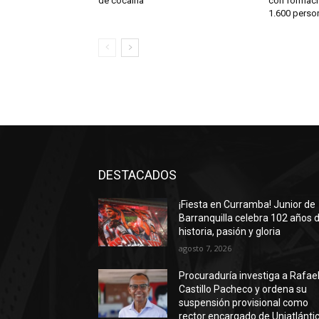
de cocaína
con formaci
1.600 perso
DESTACADOS
¡Fiesta en Curramba! Junior de
Barranquilla celebra 102 años 
historia, pasión y gloria
agosto 7, 2026
Procuraduría investiga a Rafae
Castillo Pacheco y ordena su
suspensión provisional como
rector encargado de Uniatlánti