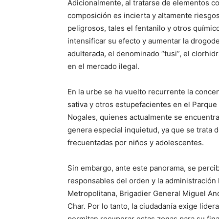
Adicionalmente, al tratarse de elementos c
composición es incierta y altamente riesgo
peligrosos, tales el fentanilo y otros quími
intensificar su efecto y aumentar la drogo
adulterada, el denominado “tusi”, el clorhid
en el mercado ilegal.
En la urbe se ha vuelto recurrente la con
sativa y otros estupefacientes en el Parque
Nogales, quienes actualmente se encuentran 
genera especial inquietud, ya que se trata d
frecuentadas por niños y adolescentes.
Sin embargo, ante este panorama, se percib
responsables del orden y la administración l
Metropolitana, Brigadier General Miguel And
Char. Por lo tanto, la ciudadanía exige lid
permitan recuperar estas zonas para su fina