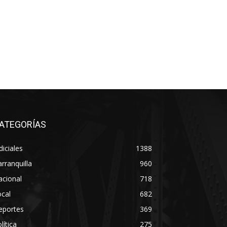
ATEGORÍAS
diciales
1388
rranquilla
960
acional
718
cal
682
eportes
369
lítica
275