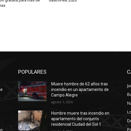
ón gratuita para más de
GastroFest 2026
nas
POPULARES
C
Muere hombre de 62 años tras
Ju
de
incendio en un apartamento de
Ba
Campo Alegre
agosto 7, 2026
N
Lo
l
Hombre muere tras incendio en
apartamento del conjunto
D
residencial Ciudad del Sol 1
Po
co