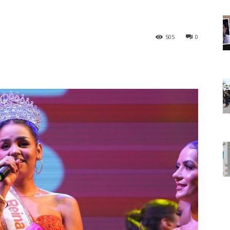
505
0