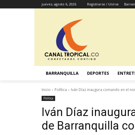
jueves, agosto 6, 2026
Registrarse / Unirse
Barran
BARRANQUILLA
DEPORTES
ENTRET
Inicio
Política
Iván Díaz inaugura comando en el nor
Política
Iván Díaz inaugur
de Barranquilla c