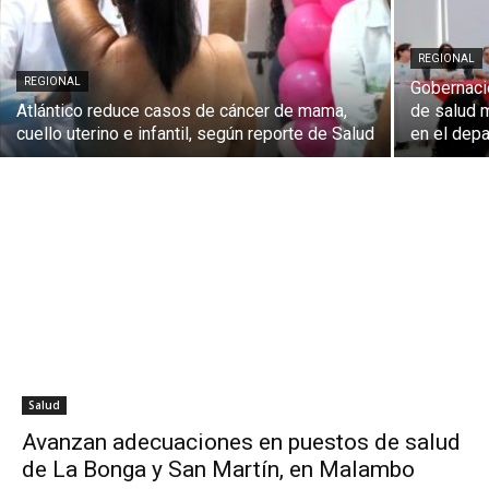
REGIONAL
REGIONAL
Gobernació
Atlántico reduce casos de cáncer de mama,
de salud m
cuello uterino e infantil, según reporte de Salud
en el dep
Salud
Avanzan adecuaciones en puestos de salud
de La Bonga y San Martín, en Malambo