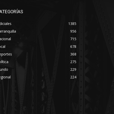
ATEGORÍAS
diciales
1385
rranquilla
956
acional
715
cal
678
eportes
368
lítica
275
undo
229
gional
224