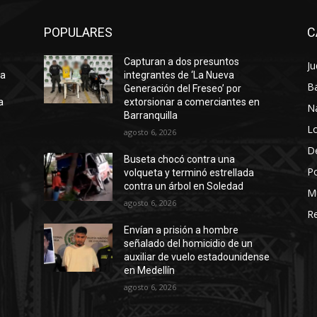
POPULARES
C
Capturan a dos presuntos
Ju
ta
integrantes de ‘La Nueva
Ba
Generación del Freseo’ por
a
extorsionar a comerciantes en
N
Barranquilla
Lo
agosto 6, 2026
D
Buseta chocó contra una
Po
volqueta y terminó estrellada
contra un árbol en Soledad
M
agosto 6, 2026
Re
Envían a prisión a hombre
señalado del homicidio de un
auxiliar de vuelo estadounidense
en Medellín
agosto 6, 2026