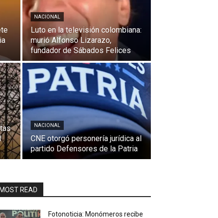
NACIONAL
ete
Luto en la televisión colombiana:
ia
murió Alfonso Lizarazo,
fundador de Sábados Felices
NACIONAL
ntas
l
CNE otorgó personería jurídica al
partido Defensores de la Patria
MOST READ
Fotonoticia: Monómeros recibe