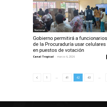
Nacional
Gobierno permitirá a funcionario
de la Procuraduría usar celulares
en puestos de votación
Canal Tropical
-
marzo 6, 2026
...
...
1
41
42
43