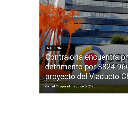
NACIONAL
Contraloría encuentra p
detrimento por $824.960
proyecto del Viaducto Ch
Canal Tropical
-
agosto 5, 2026