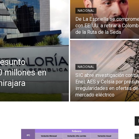
NACIONAL
De La Espriella se comprom
con EE. UU. a retirar a Colomb
de la Ruta de la Seda
resunto
NACIONAL
 millones en
SIC abre investigación contra
irajara
Enel, AES y Celsia por presu
irregularidades en ofertas de
mercado eléctrico