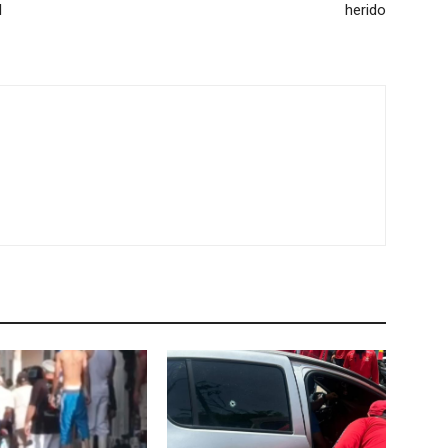
l
herido