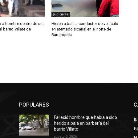
Judiciales
la a hombre dentro de una
Hieren a bala a conductor de vehículo
l barrio Villate de
en atentado sicarial en el norte de
Barranquilla
POPULARES
C
Falleció hombre que había a sido
Ju
herido a bala en barbería del
Ba
barrio Villate
agosto 5, 2026
N