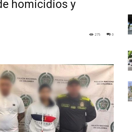
de homicidios y
275
0