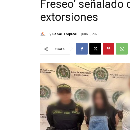
Freseo’ señalado 
extorsiones
By
Canal Tropical
julio 9, 2026
Cuota