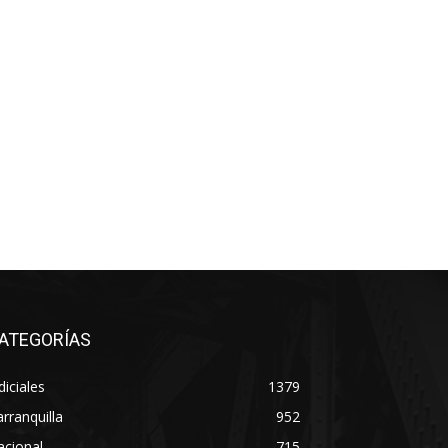
ATEGORÍAS
diciales
1379
rranquilla
952
acional
715