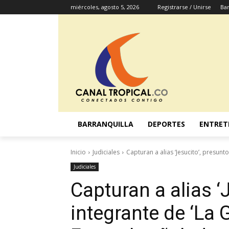
miércoles, agosto 5, 2026
Registrarse / Unirse
Bar
BARRANQUILLA
DEPORTES
ENTRET
Inicio
Judiciales
Capturan a alias ‘Jesucito’, presunt
Judiciales
Capturan a alias ‘
integrante de ‘La 