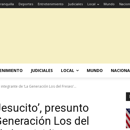
ranquilla
Deportes
Entretenimiento
Judiciales
Local
Mundo
Nacion
ENIMIENTO
JUDICIALES
LOCAL
MUNDO
NACIONA
o integrante de ‘La Generación Los del Freseo’...
Jesucito’, presunto
Generación Los del