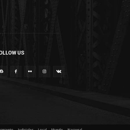
OLLOW US
nimiento
Judiciales
Local
Mundo
Nacional