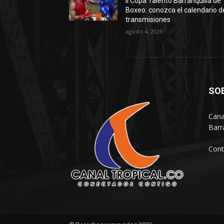
II Copa Talento Barranquilla de
Boxeo: conozca el calendario d
transmisiones
agosto 4, 2026
SO
Cana
Barr
Cont