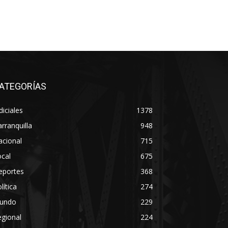
ATEGORÍAS
diciales
1378
rranquilla
948
acional
715
cal
675
eportes
368
lítica
274
undo
229
gional
224