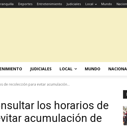
ranquilla
Deportes
Entretenimiento
Judiciales
Local
Mundo
Nacion
ENIMIENTO
JUDICIALES
LOCAL
MUNDO
NACIONA
ios de recolección para evitar acumulación...
onsultar los horarios de
evitar acumulación de