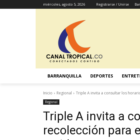
miércoles, agosto 5, 2026
Registrarse / Unirse
Bar
BARRANQUILLA
DEPORTES
ENTRET
Inicio
Regional
Triple A invita a consultar los horar
Regional
Triple A invita a c
recolección para 