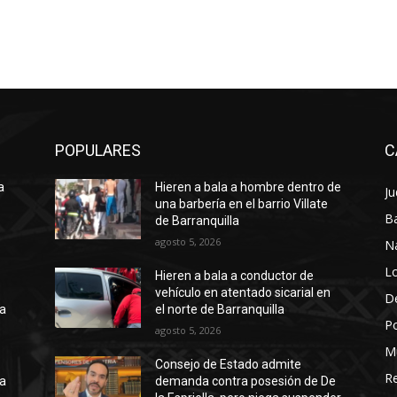
POPULARES
C
a
Hieren a bala a hombre dentro de
Ju
una barbería en el barrio Villate
Ba
de Barranquilla
agosto 5, 2026
N
Lo
Hieren a bala a conductor de
vehículo en atentado sicarial en
D
ta
el norte de Barranquilla
Po
agosto 5, 2026
M
Consejo de Estado admite
Re
la
demanda contra posesión de De