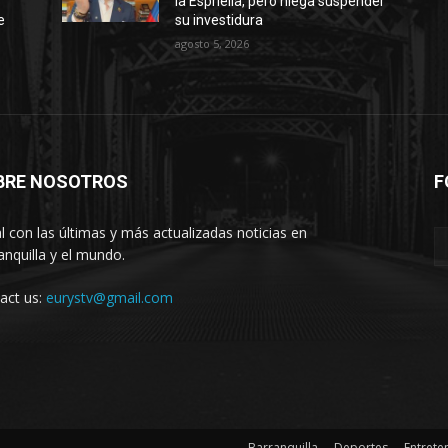
la Espriella, pero niega suspender
e
su investidura
agosto 5, 2026
BRE NOSOTROS
F
l con las últimas y más actualizadas noticias en
anquilla y el mundo.
act us:
eurystv@gmail.com
Barranquilla
Deportes
Entrete