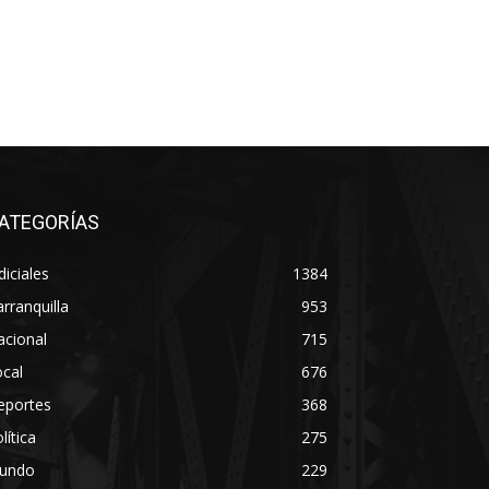
ATEGORÍAS
diciales
1384
rranquilla
953
acional
715
cal
676
eportes
368
lítica
275
undo
229