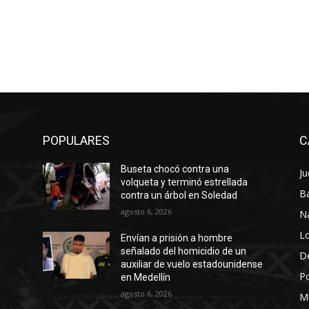
POPULARES
C
Buseta chocó contra una
Ju
volqueta y terminó estrellada
Ba
contra un árbol en Soledad
agosto 6, 2026
N
Lo
Envían a prisión a hombre
señalado del homicidio de un
D
auxiliar de vuelo estadounidense
Po
en Medellín
agosto 6, 2026
M