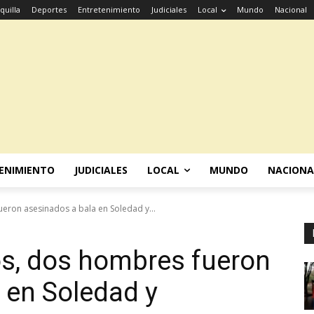
quilla
Deportes
Entretenimiento
Judiciales
Local
Mundo
Nacional
ENIMIENTO
JUDICIALES
LOCAL
MUNDO
NACIONA
eron asesinados a bala en Soledad y...
os, dos hombres fueron
 en Soledad y