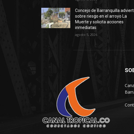
Concejo de Barranquilla advier
sobre riesgo en el arroyo La
Muerte y solicita acciones
inmediatas
agosto 5, 2026
SO
Cana
Barr
Cont