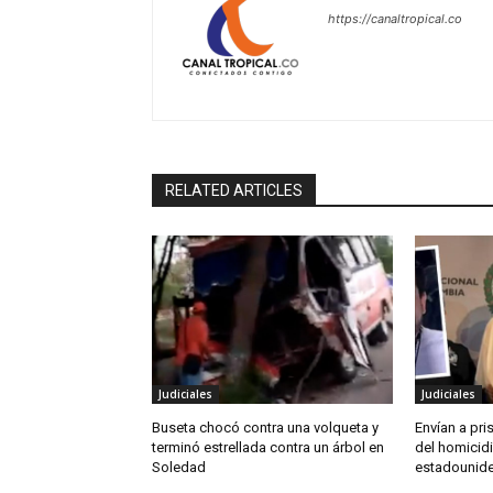
https://canaltropical.co
RELATED ARTICLES
Judiciales
Judiciales
Buseta chocó contra una volqueta y
Envían a pr
terminó estrellada contra un árbol en
del homicidi
Soledad
estadounide