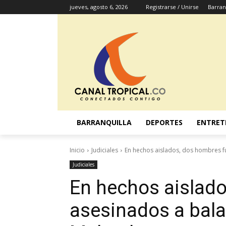
jueves, agosto 6, 2026
Registrarse / Unirse
Barran
BARRANQUILLA
DEPORTES
ENTRET
Inicio
Judiciales
En hechos aislados, dos hombres fu
Judiciales
En hechos aislad
asesinados a bala