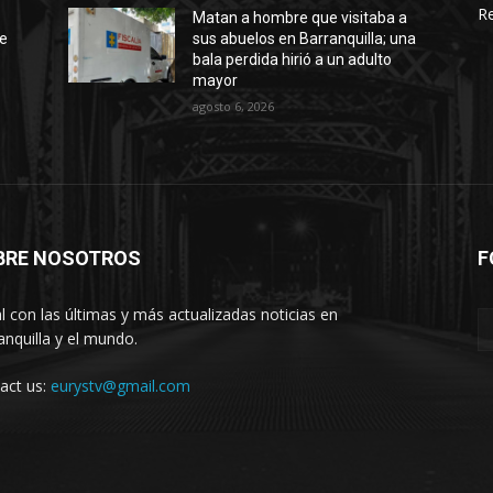
Re
Matan a hombre que visitaba a
te
sus abuelos en Barranquilla; una
bala perdida hirió a un adulto
mayor
agosto 6, 2026
BRE NOSOTROS
F
l con las últimas y más actualizadas noticias en
anquilla y el mundo.
act us:
eurystv@gmail.com