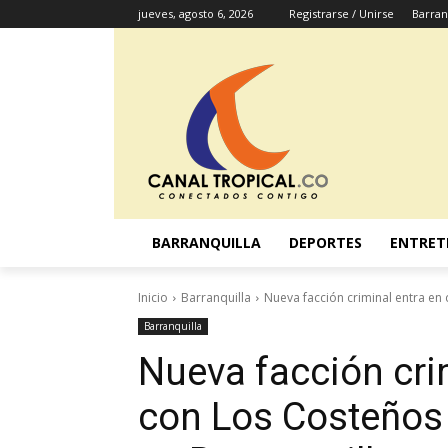
jueves, agosto 6, 2026
Registrarse / Unirse
Barran
BARRANQUILLA
DEPORTES
ENTRET
Inicio
Barranquilla
Nueva facción criminal entra en 
Barranquilla
Nueva facción cri
con Los Costeños 