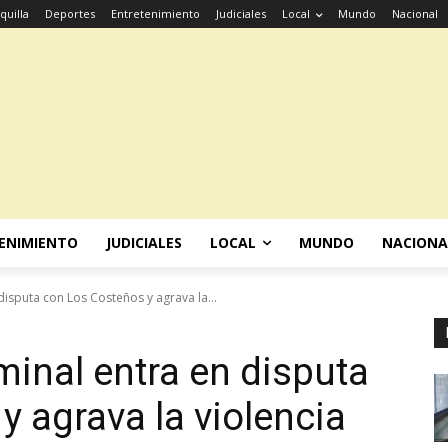
quilla
Deportes
Entretenimiento
Judiciales
Local
Mundo
Nacional
ENIMIENTO
JUDICIALES
LOCAL
MUNDO
NACIONA
disputa con Los Costeños y agrava la...
minal entra en disputa
y agrava la violencia