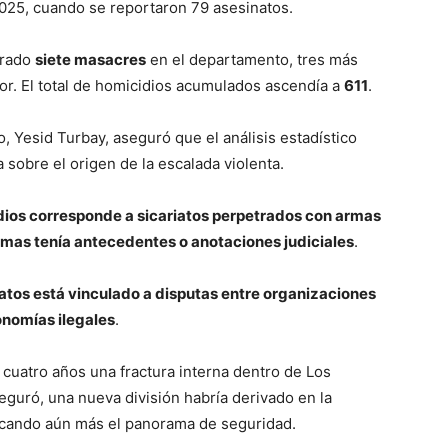
025, cuando se reportaron 79 asesinatos.
trado
siete masacres
en el departamento, tres más
ior. El total de homicidios acumulados ascendía a
611
.
to, Yesid Turbay, aseguró que el análisis estadístico
a sobre el origen de la escalada violenta.
idios corresponde a sicariatos perpetrados con armas
timas tenía antecedentes o anotaciones judiciales
.
atos está vinculado a disputas entre organizaciones
conomías ilegales
.
uatro años una fractura interna dentro de Los
eguró, una nueva división habría derivado en la
icando aún más el panorama de seguridad.