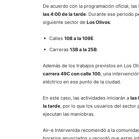
De acuerdo con la programación oficial, las
las 4:00 de la tarde
. Durante ese periodo p
siguiente sector de
Los Olivos
:
Calles
108 a la 109E
.
Carreras
13B a la 25B
.
Además de los trabajos previstos en Los Oli
carrera 49C con calle 100
, una intervenció
eléctrico en ese punto de la ciudad.
En este caso, las actividades iniciarán a
las
la tarde
, por lo que los usuarios del secto
ejecutan las maniobras.
Air-e Intervenida recomendó a la comunidad
horarios anunciados y recordó que estas in