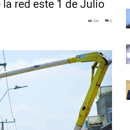
a red este 1 de Julio
236
0