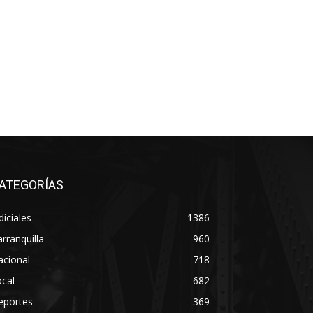
ATEGORÍAS
diciales
1386
rranquilla
960
acional
718
cal
682
eportes
369