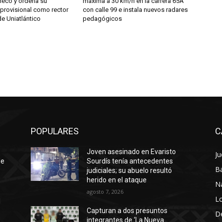
heco y ordena su
máxima a 30 km/h en la carrera 65A
provisional como rector
con calle 99 e instala nuevos radares
e Uniatlántico
pedagógicos
POPULARES
C
Joven asesinado en Evaristo
Ju
de
Sourdís tenía antecedentes
Ba
judiciales; su abuelo resultó
herido en el ataque
N
agosto 7, 2026
Lo
l
Capturan a dos presuntos
D
integrantes de ‘La Nueva