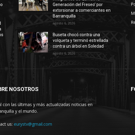
Po
co
Generación del Freseo’ por
extorsionar a comerciantes en
M
Barranquilla
Re
d
agosto 6, 2026
a
os
Buseta chocó contra una
volqueta y terminó estrellada
contra un árbol en Soledad
agosto 6, 2026
BRE NOSOTROS
F
l con las últimas y más actualizadas noticias en
anquilla y el mundo.
act us:
eurystv@gmail.com