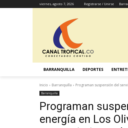
viernes, agosto 7, 2026
Registrarse / Unirse
Barra
BARRANQUILLA
DEPORTES
ENTRET
Inicio
Barranquilla
Programan suspensión del servic
Barranquilla
Programan suspens
energía en Los Oli