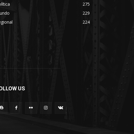
lítica
275
undo
229
gional
224
OLLOW US