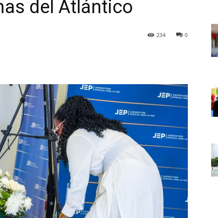
mas del Atlántico
234
0