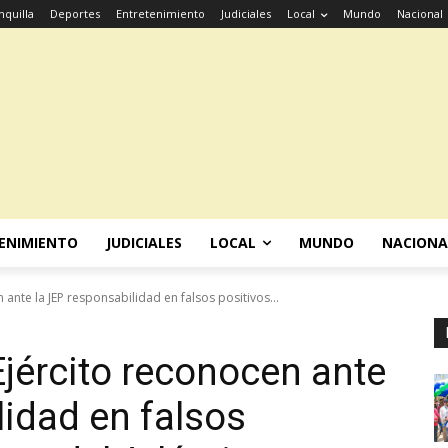
nquilla
Deportes
Entretenimiento
Judiciales
Local
Mundo
Nacional
ENIMIENTO
JUDICIALES
LOCAL
MUNDO
NACIONA
n ante la JEP responsabilidad en falsos positivos...
 Ejército reconocen ante
lidad en falsos