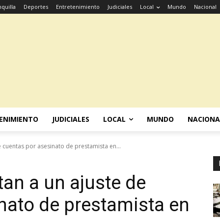
quilla
Deportes
Entretenimiento
Judiciales
Local
Mundo
Nacional
ENIMIENTO
JUDICIALES
LOCAL
MUNDO
NACIONA
 cuentas por asesinato de prestamista en...
an a un ajuste de
nato de prestamista en