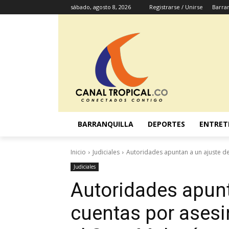
sábado, agosto 8, 2026
Registrarse / Unirse
Barran
BARRANQUILLA
DEPORTES
ENTRET
Inicio
Judiciales
Autoridades apuntan a un ajuste de
Judiciales
Autoridades apunt
cuentas por asesi