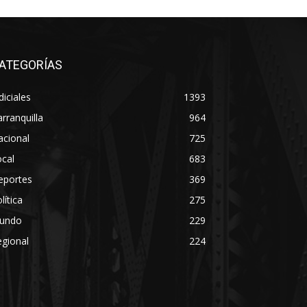
ATEGORÍAS
diciales
1393
rranquilla
964
acional
725
cal
683
eportes
369
lítica
275
undo
229
gional
224