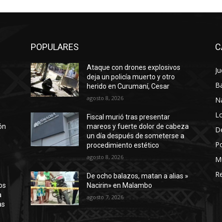
POPULARES
C
Ataque con drones explosivos
Ju
a
deja un policía muerto y otro
Ba
herido en Curumaní, Cesar
agosto 8, 2026
N
Lo
Fiscal murió tras presentar
ión
mareos y fuerte dolor de cabeza
D
un día después de someterse a
Po
procedimiento estético
agosto 8, 2026
M
Re
De ocho balazos, matan a alias »
os
Nacirin» en Malambo
a
agosto 7, 2026
as