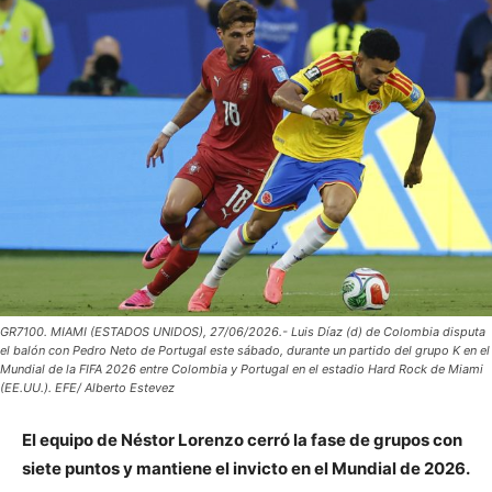
GR7100. MIAMI (ESTADOS UNIDOS), 27/06/2026.- Luis Díaz (d) de Colombia disputa
el balón con Pedro Neto de Portugal este sábado, durante un partido del grupo K en el
Mundial de la FIFA 2026 entre Colombia y Portugal en el estadio Hard Rock de Miami
(EE.UU.). EFE/ Alberto Estevez
El equipo de Néstor Lorenzo cerró la fase de grupos con
siete puntos y mantiene el invicto en el Mundial de 2026.