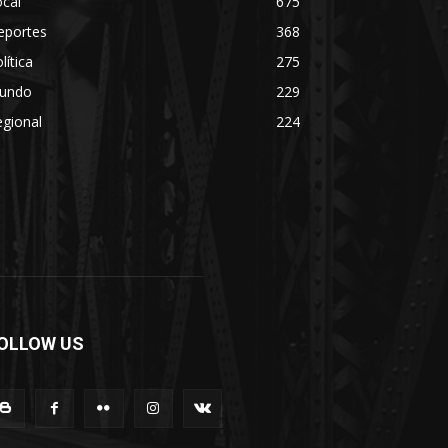
cal
675
eportes
368
lítica
275
undo
229
gional
224
OLLOW US