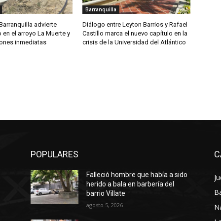
Barranquilla
arranquilla advierte
Diálogo entre Leyton Barrios y Rafael
 en el arroyo La Muerte y
Castillo marca el nuevo capítulo en la
iones inmediatas
crisis de la Universidad del Atlántico
POPULARES
C
Falleció hombre que había a sido
Ju
herido a bala en barbería del
Ba
barrio Villate
agosto 5, 2026
N