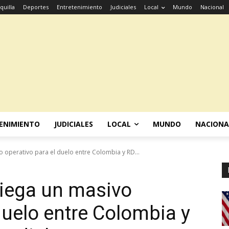
quilla
Deportes
Entretenimiento
Judiciales
Local
Mundo
Nacional
ENIMIENTO
JUDICIALES
LOCAL
MUNDO
NACIONA
o operativo para el duelo entre Colombia y RD...
liega un masivo
duelo entre Colombia y