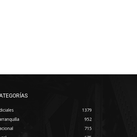
ATEGORÍAS
diciales
1379
rranquilla
952
acional
715