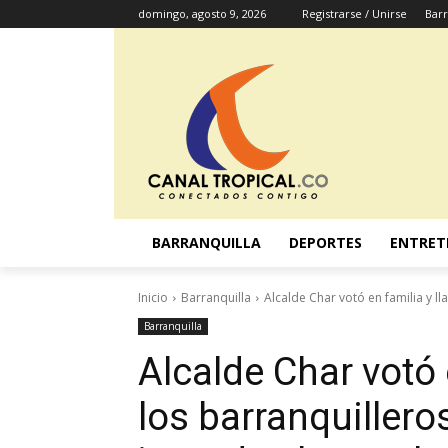
domingo, agosto 9, 2026
Registrarse / Unirse
Barr
BARRANQUILLA
DEPORTES
ENTRET
Inicio
Barranquilla
Alcalde Char votó en familia y ll
Barranquilla
Alcalde Char votó 
los barranquilleros