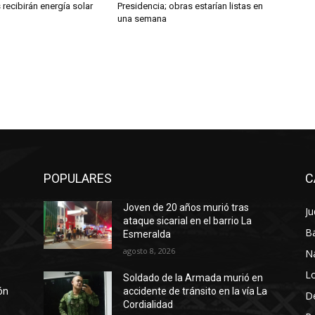
recibirán energía solar
Presidencia; obras estarían listas en
una semana
POPULARES
C
Joven de 20 años murió tras
Ju
a
ataque sicarial en el barrio La
Ba
Esmeralda
agosto 8, 2026
N
Lo
Soldado de la Armada murió en
ión
accidente de tránsito en la vía La
D
Cordialidad