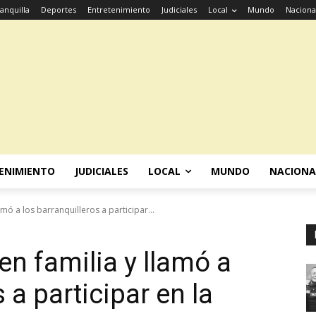
anquilla
Deportes
Entretenimiento
Judiciales
Local
Mundo
Naciona
ENIMIENTO
JUDICIALES
LOCAL
MUNDO
NACIONA
amó a los barranquilleros a participar...
en familia y llamó a
 a participar en la