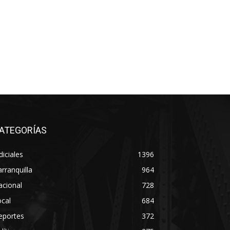
ATEGORÍAS
diciales
1396
rranquilla
964
acional
728
cal
684
eportes
372