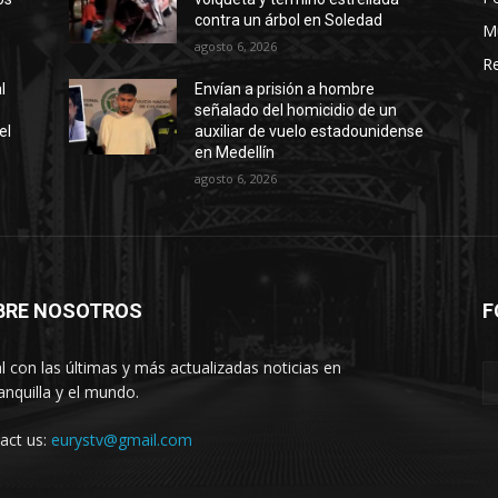
contra un árbol en Soledad
M
agosto 6, 2026
Re
l
Envían a prisión a hombre
señalado del homicidio de un
el
auxiliar de vuelo estadounidense
en Medellín
agosto 6, 2026
BRE NOSOTROS
F
l con las últimas y más actualizadas noticias en
anquilla y el mundo.
act us:
eurystv@gmail.com