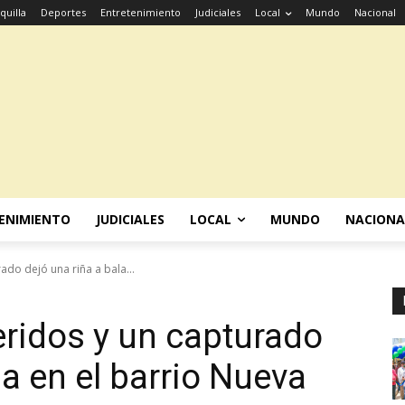
quilla
Deportes
Entretenimiento
Judiciales
Local
Mundo
Nacional
ENIMIENTO
JUDICIALES
LOCAL
MUNDO
NACIONA
ado dejó una riña a bala...
eridos y un capturado
la en el barrio Nueva