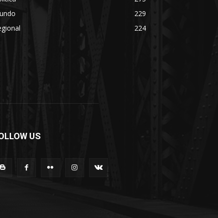
undo
229
gional
224
OLLOW US