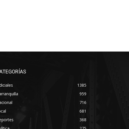
ATEGORÍAS
diciales
1385
rranquilla
959
acional
716
cal
681
eportes
368
lítica
275