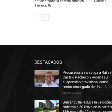
por extorsionar a comerciantes en
Soledad
Barranquilla
DESTACADOS
Procuraduría investiga a Rafae
Castillo Pacheco y ordena su
suspensión provisional como
rector encargado de Uniatlánti
agosto 6, 2026
Barranquilla reduce la velocida
máxima a 30 km/h en la carrer
65A con calle 99 e instala nuev