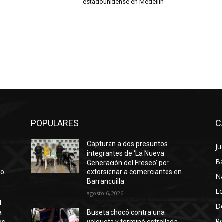
estadounidense en Medellín
POPULARES
C
l
Capturan a dos presuntos
Ju
integrantes de ‘La Nueva
Ba
Generación del Freseo’ por
co
extorsionar a comerciantes en
N
Barranquilla
Lo
agosto 6, 2026
d
D
a
Buseta chocó contra una
Po
os
volqueta y terminó estrellada