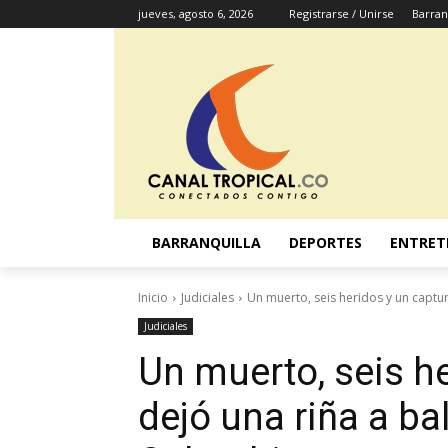
jueves, agosto 6, 2026
Registrarse / Unirse
Barran
BARRANQUILLA
DEPORTES
ENTRET
Inicio
Judiciales
Un muerto, seis heridos y un captur
Judiciales
Un muerto, seis h
dejó una riña a ba