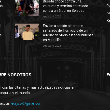
a
Buseta chocó contra una
Po
os
volqueta y terminó estrellada
contra un árbol en Soledad
M
agosto 6, 2026
Re
l
Envían a prisión a hombre
señalado del homicidio de un
el
auxiliar de vuelo estadounidense
en Medellín
agosto 6, 2026
BRE NOSOTROS
F
l con las últimas y más actualizadas noticias en
anquilla y el mundo.
act us:
eurystv@gmail.com