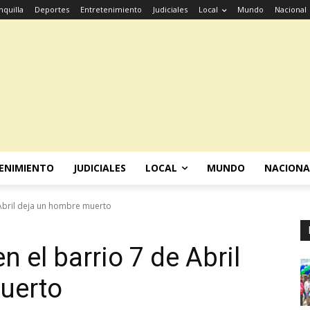
nquilla
Deportes
Entretenimiento
Judiciales
Local
Mundo
Nacional
ENIMIENTO
JUDICIALES
LOCAL
MUNDO
NACIONA
e Abril deja un hombre muerto
n el barrio 7 de Abril
uerto