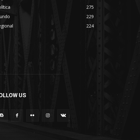
lítica
275
undo
229
gional
224
OLLOW US