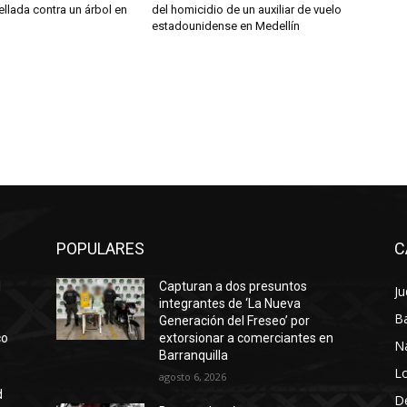
ellada contra un árbol en
del homicidio de un auxiliar de vuelo
estadounidense en Medellín
POPULARES
C
l
Capturan a dos presuntos
Ju
integrantes de ‘La Nueva
Ba
Generación del Freseo’ por
co
extorsionar a comerciantes en
N
Barranquilla
Lo
agosto 6, 2026
d
D