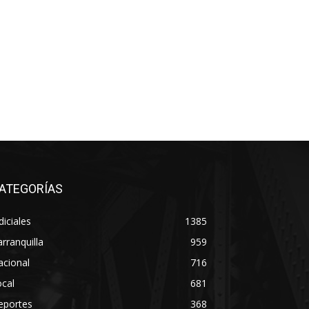
ATEGORÍAS
diciales
1385
rranquilla
959
acional
716
cal
681
eportes
368