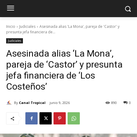
Inicio
Judiciales
Asesinada alias 'La Mona', pareja de 'Castor' y
presunta jefa financiera de...
Judiciales
Asesinada alias ‘La Mona’,
pareja de ‘Castor’ y presunta
jefa financiera de ‘Los
Costeños’
By
Canal Tropical
junio 9, 2026
890
0