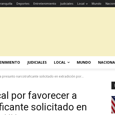
ranquilla
Deportes
Entretenimiento
Judiciales
Local
Mundo
Nacion
ENIMIENTO
JUDICIALES
LOCAL
MUNDO
NACIONA
 presunto narcotraficante solicitado en extradición por...
al por favorecer a
icante solicitado en