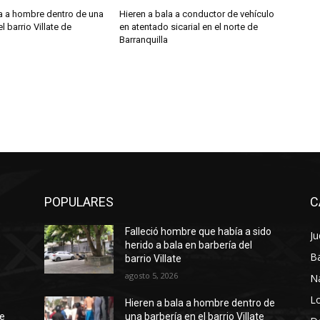
la a hombre dentro de una
Hieren a bala a conductor de vehículo
l barrio Villate de
en atentado sicarial en el norte de
Barranquilla
POPULARES
C
Falleció hombre que había a sido
Ju
herido a bala en barbería del
Ba
barrio Villate
agosto 5, 2026
N
Lo
Hieren a bala a hombre dentro de
te
una barbería en el barrio Villate