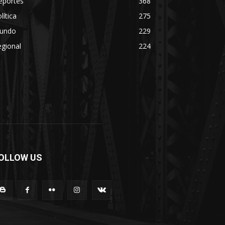
eportes
368
lítica
275
undo
229
gional
224
OLLOW US