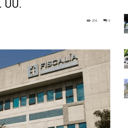
. UU.
206
0