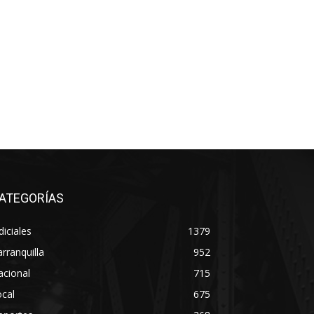
ATEGORÍAS
diciales
1379
rranquilla
952
acional
715
cal
675