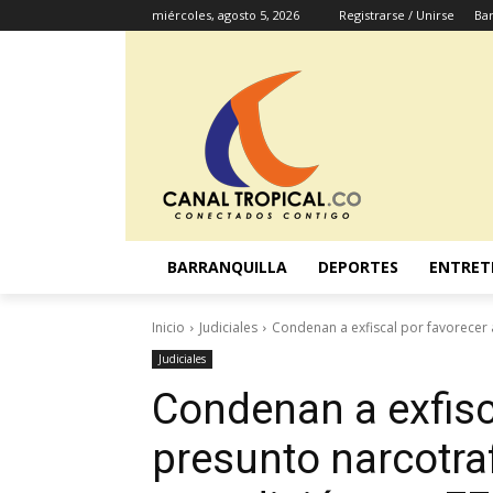
miércoles, agosto 5, 2026
Registrarse / Unirse
Bar
BARRANQUILLA
DEPORTES
ENTRET
Inicio
Judiciales
Condenan a exfiscal por favorecer a
Judiciales
Condenan a exfisc
presunto narcotraf