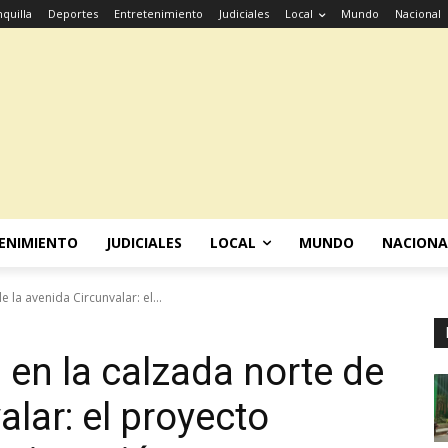
quilla
Deportes
Entretenimiento
Judiciales
Local
Mundo
Nacional
ENIMIENTO
JUDICIALES
LOCAL
MUNDO
NACIONA
 la avenida Circunvalar: el...
 en la calzada norte de
alar: el proyecto