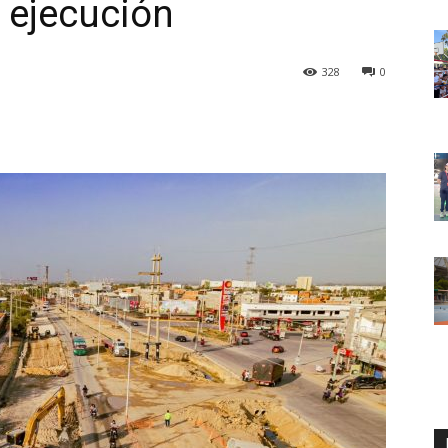
e ejecución
328
0