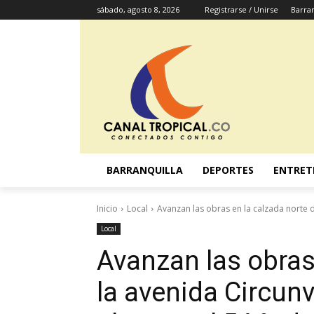
sábado, agosto 8, 2026
Registrarse / Unirse
Barran
BARRANQUILLA
DEPORTES
ENTRET
Inicio
Local
Avanzan las obras en la calzada norte de
Local
Avanzan las obras
la avenida Circunv