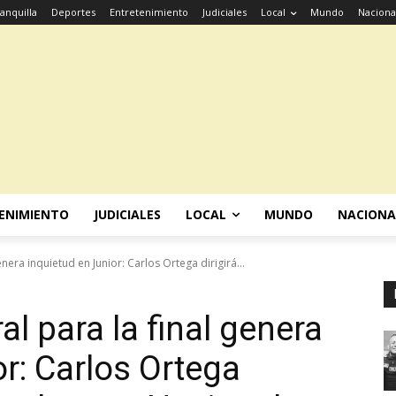
anquilla
Deportes
Entretenimiento
Judiciales
Local
Mundo
Naciona
ENIMIENTO
JUDICIALES
LOCAL
MUNDO
NACIONA
enera inquietud en Junior: Carlos Ortega dirigirá...
al para la final genera
r: Carlos Ortega