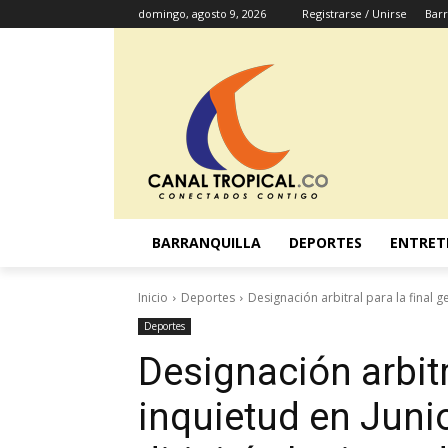
domingo, agosto 9, 2026
Registrarse / Unirse
Barr
BARRANQUILLA
DEPORTES
ENTRET
Inicio
Deportes
Designación arbitral para la final g
Deportes
Designación arbitr
inquietud en Junio