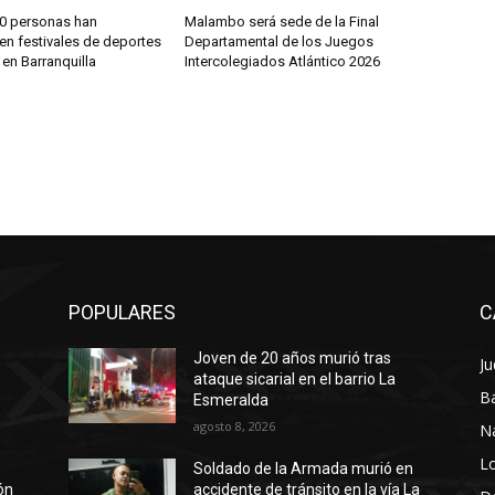
0 personas han
Malambo será sede de la Final
en festivales de deportes
Departamental de los Juegos
en Barranquilla
Intercolegiados Atlántico 2026
POPULARES
C
Joven de 20 años murió tras
Ju
a
ataque sicarial en el barrio La
Ba
Esmeralda
agosto 8, 2026
N
Lo
Soldado de la Armada murió en
ión
accidente de tránsito en la vía La