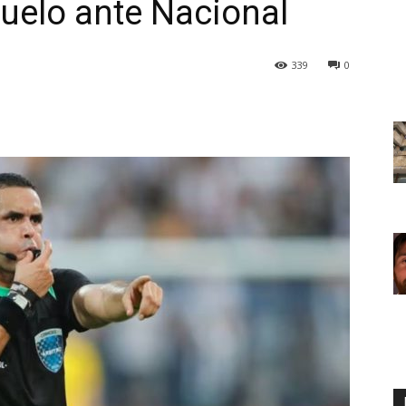
 duelo ante Nacional
339
0