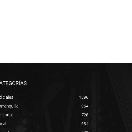
ATEGORÍAS
diciales
1396
rranquilla
964
acional
728
cal
684