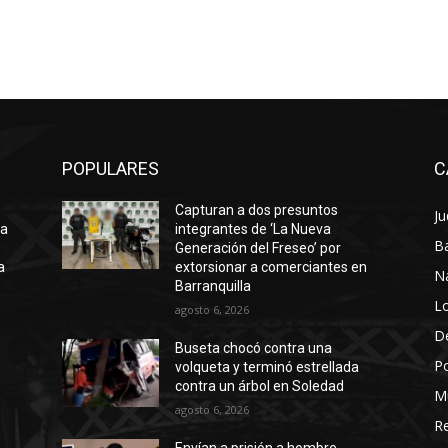
POPULARES
C
Capturan a dos presuntos
Ju
ta
integrantes de ‘La Nueva
Ba
Generación del Freseo’ por
a
extorsionar a comerciantes en
N
Barranquilla
Lo
agosto 6, 2026
D
Buseta chocó contra una
Po
volqueta y terminó estrellada
contra un árbol en Soledad
M
agosto 6, 2026
Re