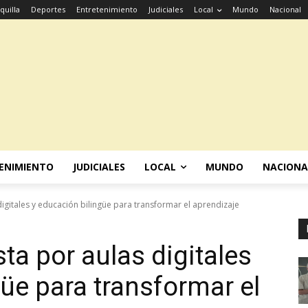
quilla
Deportes
Entretenimiento
Judiciales
Local
Mundo
Nacional
ENIMIENTO
JUDICIALES
LOCAL
MUNDO
NACIONA
igitales y educación bilingüe para transformar el aprendizaje
ta por aulas digitales
üe para transformar el