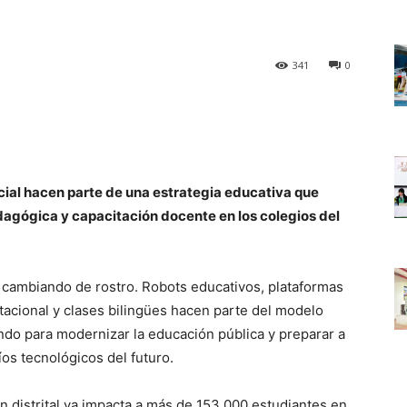
341
0
cial hacen parte de una estrategia educativa que
dagógica y capacitación docente en los colegios del
n cambiando de rostro. Robots educativos, plataformas
acional y clases bilingües hacen parte del modelo
endo para modernizar la educación pública y preparar a
íos tecnológicos del futuro.
ón distrital ya impacta a más de 153.000 estudiantes en