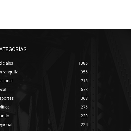
ATEGORÍAS
diciales
1385
rranquilla
956
acional
715
cal
678
eportes
368
lítica
275
undo
229
gional
224