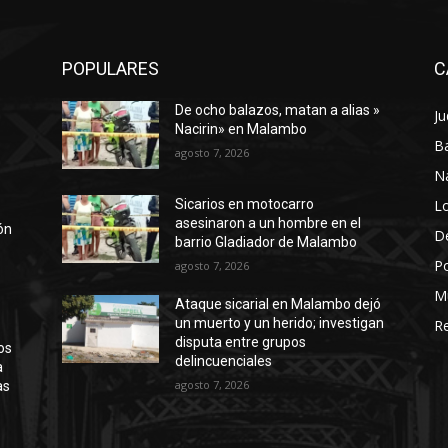
POPULARES
C
De ocho balazos, matan a alias »
Ju
a
Nacirin» en Malambo
Ba
agosto 7, 2026
N
Lo
Sicarios en motocarro
asesinaron a un hombre en el
ión
D
barrio Gladiador de Malambo
Po
agosto 7, 2026
M
Ataque sicarial en Malambo dejó
un muerto y un herido; investigan
Re
disputa entre grupos
os
delincuenciales
a
agosto 7, 2026
as