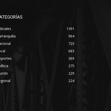
ATEGORÍAS
diciales
1391
rranquilla
964
acional
725
cal
683
eportes
369
lítica
275
undo
229
gional
224