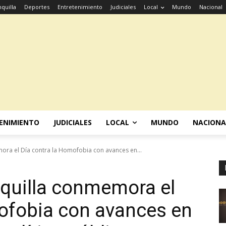
quilla
Deportes
Entretenimiento
Judiciales
Local
Mundo
Nacional
ENIMIENTO
JUDICIALES
LOCAL
MUNDO
NACIONA
ora el Día contra la Homofobia con avances en...
nquilla conmemora el
ofobia con avances en