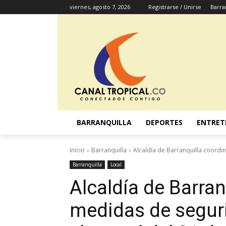
viernes, agosto 7, 2026
Registrarse / Unirse
Barra
BARRANQUILLA
DEPORTES
ENTRET
Inicio
Barranquilla
Alcaldía de Barranquilla coordi
Barranquilla
Local
Alcaldía de Barran
medidas de segur