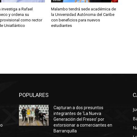
 investiga a Rafael
Malambo tendrá sede académica de
heco y ordena su
la Universidad Autónoma del Caribe
provisional como rector
con beneficios para nuevos
e Uniatlántico
estudiantes
POPULARES
C
l
Capturan a dos presuntos
Ju
integrantes de ‘La Nueva
Ba
Generación del Freseo’ por
co
extorsionar a comerciantes en
N
Barranquilla
Lo