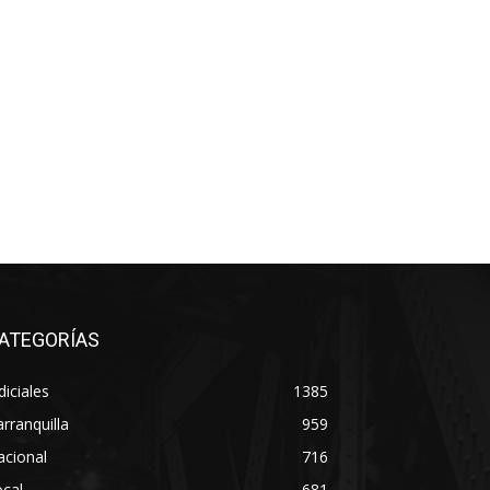
ATEGORÍAS
diciales
1385
rranquilla
959
acional
716
cal
681