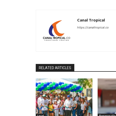
Canal Tropical
https://canaltropical.co
RELATED ARTICLES
Local
Barranquilla