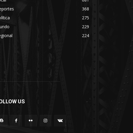
eportes
368
lítica
275
undo
229
gional
224
OLLOW US