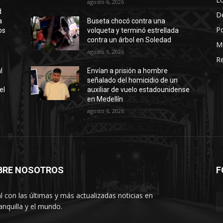
agosto 6, 2026
d
D
a
Buseta chocó contra una
Po
os
volqueta y terminó estrellada
contra un árbol en Soledad
M
agosto 6, 2026
Re
l
Envían a prisión a hombre
señalado del homicidio de un
el
auxiliar de vuelo estadounidense
en Medellín
agosto 6, 2026
BRE NOSOTROS
F
l con las últimas y más actualizadas noticias en
anquilla y el mundo.