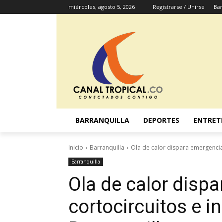
miércoles, agosto 5, 2026
Registrarse / Unirse
Bar
BARRANQUILLA
DEPORTES
ENTRET
Inicio
Barranquilla
Ola de calor dispara emergencia
Barranquilla
Ola de calor disp
cortocircuitos e i