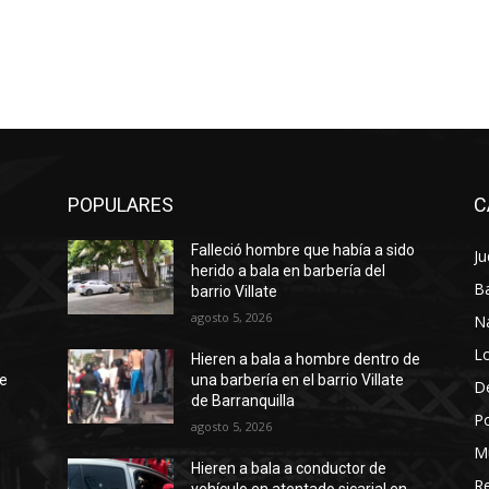
POPULARES
C
Falleció hombre que había a sido
Ju
herido a bala en barbería del
Ba
barrio Villate
agosto 5, 2026
N
Lo
Hieren a bala a hombre dentro de
te
una barbería en el barrio Villate
D
de Barranquilla
Po
agosto 5, 2026
M
Hieren a bala a conductor de
Re