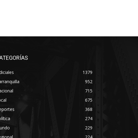
ATEGORÍAS
diciales
1379
rranquilla
952
acional
715
cal
675
eportes
368
lítica
274
undo
229
gional
224