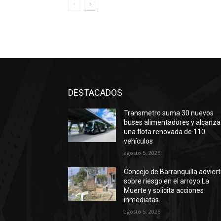
DESTACADOS
Transmetro suma 30 nuevos
buses alimentadores y alcanza
una flota renovada de 110
vehículos
agosto 5, 2026
Concejo de Barranquilla advier
sobre riesgo en el arroyo La
Muerte y solicita acciones
inmediatas
agosto 5, 2026