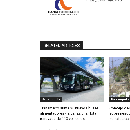
https://canaltropical.co
RELATED ARTICLES
Barranquilla
Barranquilla
Transmetro suma 30 nuevos buses
Concejo de B
alimentadores y alcanza una flota
sobre riesgo
renovada de 110 vehículos
solicita acc