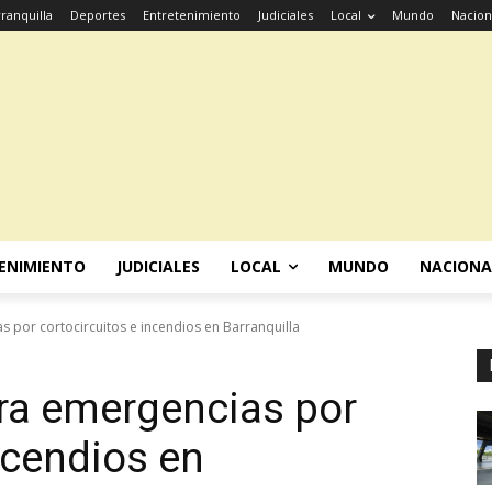
ranquilla
Deportes
Entretenimiento
Judiciales
Local
Mundo
Nacion
ENIMIENTO
JUDICIALES
LOCAL
MUNDO
NACIONA
s por cortocircuitos e incendios en Barranquilla
ara emergencias por
ncendios en