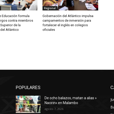
Regional
de Educación formula
Gobernación del Atlántico impulsa
argos contra miembros
campamentos de inmersión para
Superior de la
fortalecer el inglés en colegios
del Atlántico
oficiales
POPULARES
C
De ocho balazos, matan a alias »
Ju
a
Nacirin» en Malambo
Ba
agosto 7, 2026