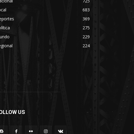
acional
725
cal
683
eportes
369
lítica
275
undo
229
gional
224
OLLOW US