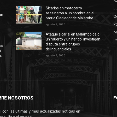
N
Lo
Sicarios en motocarro
asesinaron a un hombre en el
ión
D
barrio Gladiador de Malambo
Po
agosto 7, 2026
M
Ataque sicarial en Malambo dejó
un muerto y un herido; investigan
Re
disputa entre grupos
os
delincuenciales
a
agosto 7, 2026
as
BRE NOSOTROS
F
l con las últimas y más actualizadas noticias en
anquilla y el mundo.