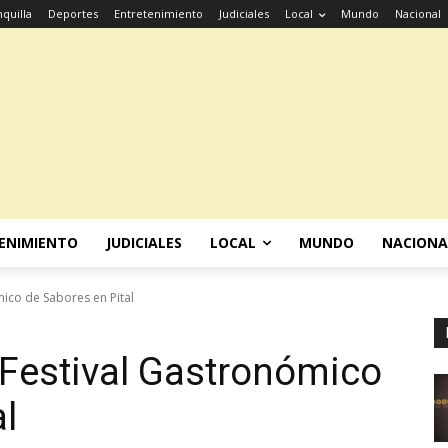
quilla
Deportes
Entretenimiento
Judiciales
Local
Mundo
Nacional
ENIMIENTO
JUDICIALES
LOCAL
MUNDO
NACIONA
mico de Sabores en Pital
 Festival Gastronómico
l