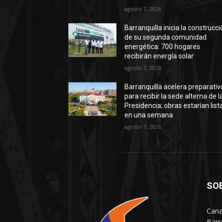
agosto 7, 2026
Barranquilla inicia la construcc
de su segunda comunidad
energética: 700 hogares
recibirán energía solar
agosto 7, 2026
Barranquilla acelera preparativ
para recibir la sede alterna de l
Presidencia; obras estarían list
en una semana
agosto 7, 2026
SO
Cana
Barr