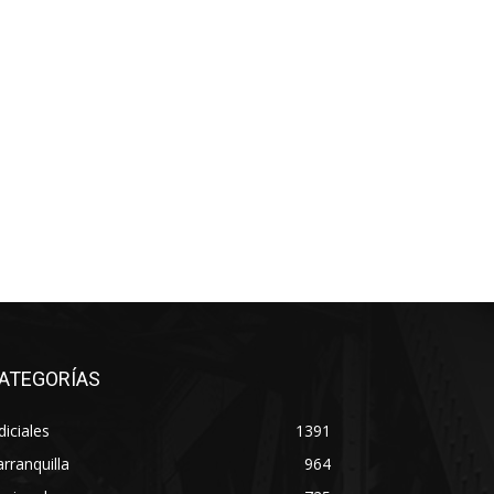
ATEGORÍAS
diciales
1391
rranquilla
964