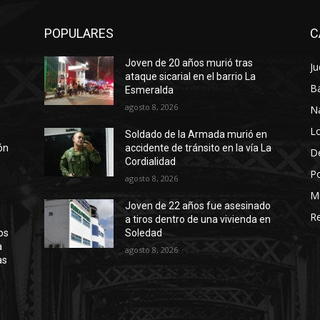
POPULARES
C
Joven de 20 años murió tras
Ju
a
ataque sicarial en el barrio La
Ba
Esmeralda
agosto 8, 2026
N
Lo
Soldado de la Armada murió en
ión
accidente de tránsito en la vía La
D
Cordialidad
Po
agosto 8, 2026
M
Joven de 22 años fue asesinado
Re
a tiros dentro de una vivienda en
os
Soledad
a
agosto 8, 2026
as