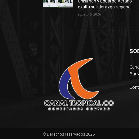
Unisimón y Eduardo Verano
exalta su liderazgo regional
agosto 6, 2026
SO
Cana
Barr
Cont
© Derechos reservados 2026