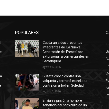
POPULARES
C
l
Capturan a dos presuntos
Ju
integrantes de ‘La Nueva
Ba
el
Generación del Freseo’ por
extorsionar a comerciantes en
N
Barranquilla
Lo
agosto 6, 2026
D
ta
Buseta chocó contra una
Po
volqueta y terminó estrellada
a
contra un árbol en Soledad
M
agosto 6, 2026
Re
Envían a prisión a hombre
señalado del homicidio de un