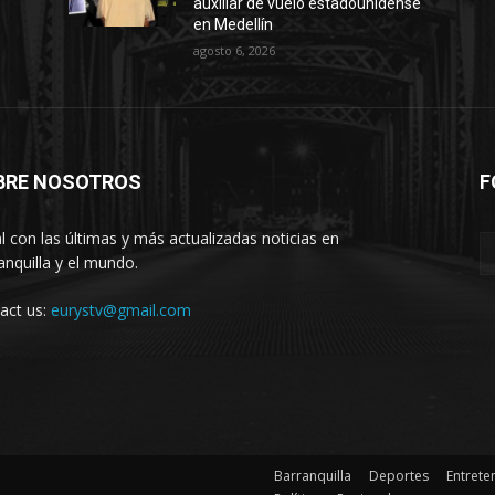
auxiliar de vuelo estadounidense
en Medellín
agosto 6, 2026
BRE NOSOTROS
F
l con las últimas y más actualizadas noticias en
anquilla y el mundo.
act us:
eurystv@gmail.com
Barranquilla
Deportes
Entrete