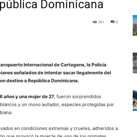
epública Dominicana
291
0
Aeropuerto Internacional de Cartagena, la Policía
ianos señalados de intentar sacar ilegalmente del
con destino a República Dominicana.
6 años y una mujer de 27
, fueron sorprendidos
blancos y un mono aullador, especies protegidas por
biana.
levados en condiciones extremas y crueles, adheridos a
ción que provocó la muerte de uno de los primates