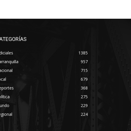
ATEGORÍAS
diciales
1385
rranquilla
957
acional
715
cal
679
eportes
368
lítica
275
undo
229
gional
224