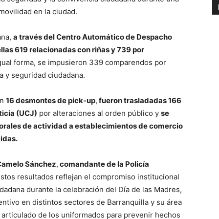
movilidad en la ciudad.
ana,
a través del Centro Automático de Despacho
llas 619 relacionadas con riñas y 739 por
gual forma, se impusieron 339 comparendos por
a y seguridad ciudadana.
on
16 desmontes de pick-up
,
fueron trasladadas 166
ticia (UCJ)
por alteraciones al orden público y
se
orales de actividad a establecimientos de comercio
idas.
 Camelo Sánchez
,
comandante de la Policía
estos resultados reflejan el compromiso institucional
udadana durante la celebración del Día de las Madres,
tivo en distintos sectores de Barranquilla y su área
o articulado de los uniformados para prevenir hechos