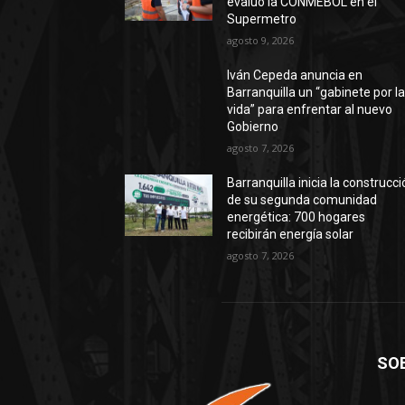
evaluó la CONMEBOL en el
Supermetro
agosto 9, 2026
Iván Cepeda anuncia en
Barranquilla un “gabinete por l
vida” para enfrentar al nuevo
Gobierno
agosto 7, 2026
Barranquilla inicia la construcc
de su segunda comunidad
energética: 700 hogares
recibirán energía solar
agosto 7, 2026
SO