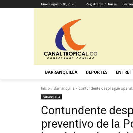
lunes, agosto 10, 2026
Registrarse / Unirse
Barran
BARRANQUILLA
DEPORTES
ENTRET
Inicio
Barranquilla
Contundente despliegue operativo
Barranquilla
Contundente despl
preventivo de la P