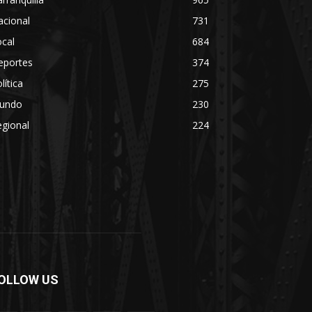
acional
731
cal
684
eportes
374
lítica
275
undo
230
gional
224
OLLOW US