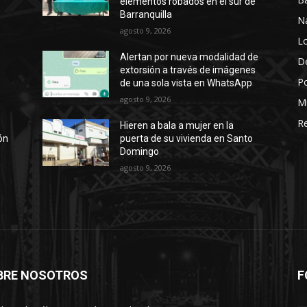
elementos robados en el sur de
Barranquilla
N
agosto 9, 2026
Lo
Alertan por nueva modalidad de
D
a
extorsión a través de imágenes
Po
de una sola vista en WhatsApp
agosto 9, 2026
M
Re
Hieren a bala a mujer en la
ión
puerta de su vivienda en Santo
Domingo
agosto 9, 2026
BRE NOSOTROS
F