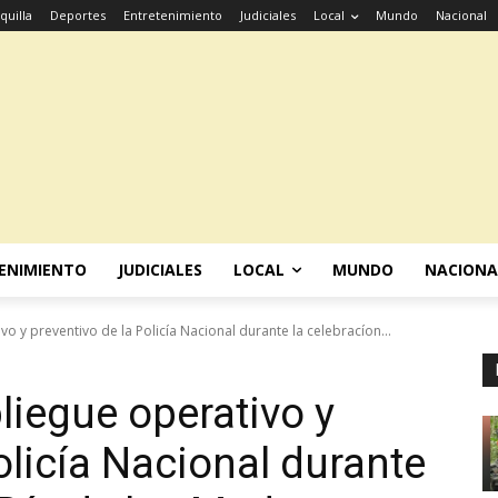
quilla
Deportes
Entretenimiento
Judiciales
Local
Mundo
Nacional
ENIMIENTO
JUDICIALES
LOCAL
MUNDO
NACIONA
 y preventivo de la Policía Nacional durante la celebracíon...
iegue operativo y
olicía Nacional durante