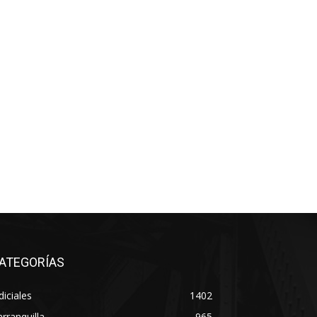
ATEGORÍAS
diciales
1402
rranquilla
965